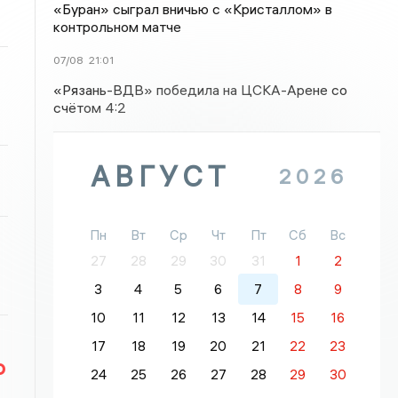
«Буран» сыграл вничью с «Кристаллом» в
контрольном матче
07/08
21:01
«Рязань-ВДВ» победила на ЦСКА-Арене со
счётом 4:2
АВГУСТ
2026
Пн
Вт
Ср
Чт
Пт
Сб
Вс
27
28
29
30
31
1
2
3
4
5
6
7
8
9
10
11
12
13
14
15
16
17
18
19
20
21
22
23
о
24
25
26
27
28
29
30