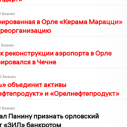
9
Бизнес
рированная в Орле «Керама Марацци»
 реорганизацию
Бизнес
 реконструкции аэропорта в Орле
ировался в Чечне
0
Бизнес
ь» объединит активы
ефтепродукт» и «Орелнефтепродукт»
0
Бизнес
ал Панину признать орловский
т «ЗИЛ» банкротом