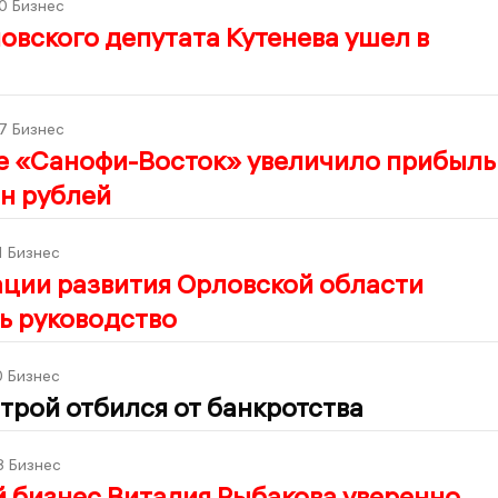
0
Бизнес
овского депутата Кутенева ушел в
7
Бизнес
е «Санофи-Восток» увеличило прибыль
н рублей
1
Бизнес
ции развития Орловской области
ь руководство
0
Бизнес
рой отбился от банкротства
8
Бизнес
 бизнес Виталия Рыбакова уверенно