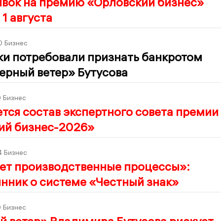
явок на премию «Орловский бизнес»
 1 августа
0
Бизнес
ки потребовали признать банкротом
ерный ветер» Бутусова
0
Бизнес
ся состав экспертного совета премии
ий бизнес-2026»
4
Бизнес
ет производственные процессы»:
нник о системе «Честный знак»
0
Бизнес