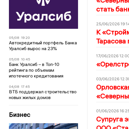
«Северны
стать бан
25/06/2026 19:1
К «Строй
05/08
19:20
Тарасова 
Автокредитный портфель Банка
Уралсиб вырос на 23%
17/06/2026 12:0
05/08
10:45
«Орелстр
Банк Уралсиб – в Топ-10
рейтинга по объемам
ипотечного кредитования
03/06/2026 12:3
Орловская
04/08
17:45
ВТБ поддержал строительство
«Северны
новых жилых домов
01/06/2026 16:2
Бизнес
Супруга э
ООО «Ста