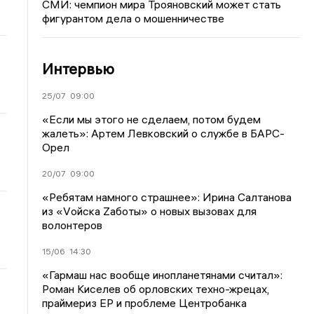
СМИ: чемпион мира Трояновский может стать
фигурантом дела о мошенничестве
Интервью
25/07
09:00
«Если мы этого не сделаем, потом будем
жалеть»: Артем Левковский о службе в БАРС-
Орел
20/07
09:00
«Ребятам намного страшнее»: Ирина Салтанова
из «Vойска Zаботы» о новых вызовах для
волонтеров
15/06
14:30
«Гармаш нас вообще инопланетянами считал»:
Роман Киселев об орловских техно-жрецах,
праймериз ЕР и проблеме Центробанка