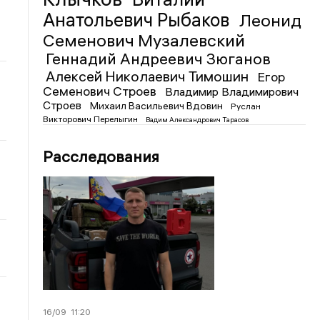
Анатольевич Рыбаков
Леонид
Семенович Музалевский
Геннадий Андреевич Зюганов
Алексей Николаевич Тимошин
Егор
Семенович Строев
Владимир Владимирович
Строев
Михаил Васильевич Вдовин
Руслан
Викторович Перелыгин
Вадим Александрович Тарасов
Расследования
16/09
11:20