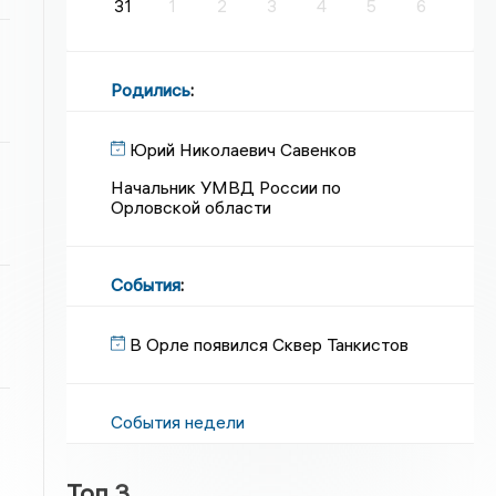
31
1
2
3
4
5
6
Родились
:
Юрий Николаевич Савенков
Начальник УМВД России по
Орловской области
События
:
В Орле появился Сквер Танкистов
События недели
Топ 3