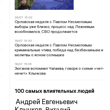
26/07
10:00
Орловская неделя с Павлом Несмеловым:
выборы уже близко, процесс над Лежневым
возобновился, СВО продолжается
19/07
10:00
Орловская неделя с Павлом Несмеловым:
криминальные чтива, победа над безбензиньем и
молитвы о ясном солнышке
18/07
15:35
Зюганов вспомнил Чапаева, говоря о схеме «чет-
нечет» Клычкова
100 самых влиятельных людей
Андрей Евгеньевич
Клычков
Виталий