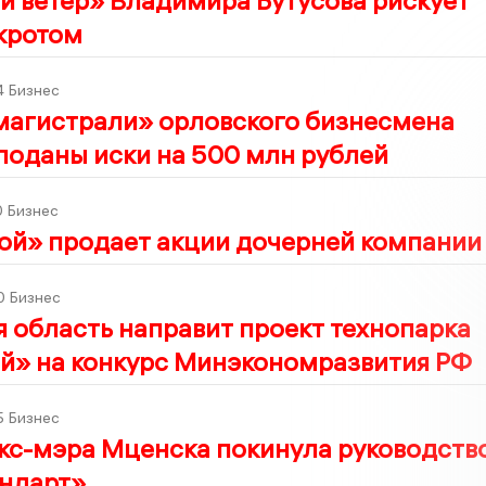
й ветер» Владимира Бутусова рискует
кротом
4
Бизнес
магистрали» орловского бизнесмена
поданы иски на 500 млн рублей
0
Бизнес
ой» продает акции дочерней компании
0
Бизнес
 область направит проект технопарка
й» на конкурс Минэкономразвития РФ
5
Бизнес
кс-мэра Мценска покинула руководств
ндарт»