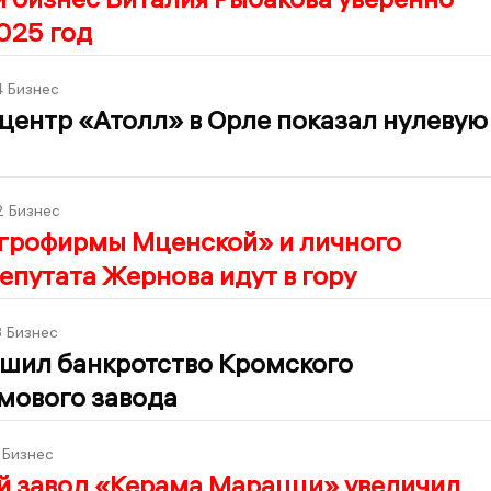
025 год
4
Бизнес
центр «Атолл» в Орле показал нулевую
2
Бизнес
Агрофирмы Мценской» и личного
епутата Жернова идут в гору
3
Бизнес
ршил банкротство Кромского
мового завода
Бизнес
й завод «Керама Марацци» увеличил