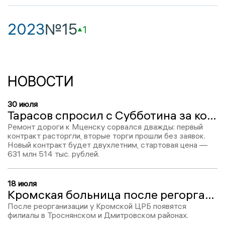
2023
№15
1
НОВОСТИ
30 июля
Тарасов спросил с Субботина за контракт по ремонту дороги к Мценску
Ремонт дороги к Мценску сорвался дважды: первый
контракт расторгли, вторые торги прошли без заявок.
Новый контракт будет двухлетним, стартовая цена —
631 млн 514 тыс. рублей.
18 июля
Кромская больница после регорганизации будет называться Объединенная Кромская ЦРБ
После реорганизации у Кромской ЦРБ появятся
филиалы в Троснянском и Дмитровском районах.