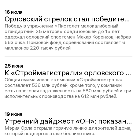
16 июля
Орловский стрелок стал победителем Юношеской лиги страны
Победу в упражнении «Пистолет малокалиберный
стандартный, 25 метров» среди юношей до 15 лет
одержал орловский спортсмен Макар Коренков, набрав
563 очка. Призовой фонд соревнований составляет 6
миллионов 220 тысяч рублей.
25 июня
К «Строймагистрали» орловского бизнесмена Тарасова поданы иски на 500 млн рублей
Общая сумма исков к компании «Строймагистраль»
составляет 536 млн рублей, кроме того, у компании
есть налоговая задолженность на 580 млн рублей и три
исполнительных производства на 612 млн рублей.
19 июня
Утренний дайджест «ОН»: показания Сотникова и командировка Клычкова в Снегири
Мэрия Орла открыла горячую линию для жителей дома,
который подвергся атаке беспилотника.