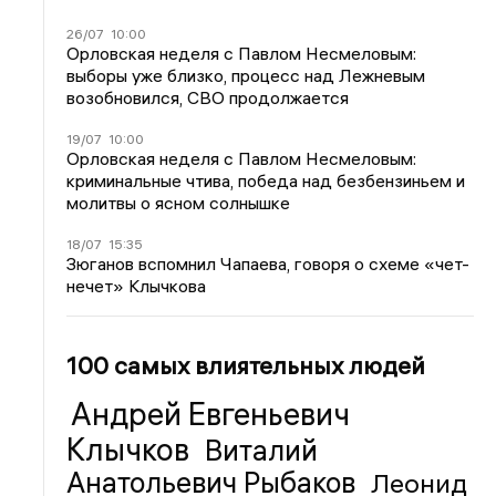
26/07
10:00
Орловская неделя с Павлом Несмеловым:
выборы уже близко, процесс над Лежневым
возобновился, СВО продолжается
19/07
10:00
Орловская неделя с Павлом Несмеловым:
криминальные чтива, победа над безбензиньем и
молитвы о ясном солнышке
18/07
15:35
Зюганов вспомнил Чапаева, говоря о схеме «чет-
нечет» Клычкова
100 самых влиятельных людей
Андрей Евгеньевич
Клычков
Виталий
Анатольевич Рыбаков
Леонид