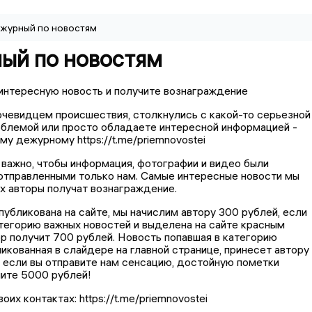
журный по новостям
ый по новостям
интересную️ новость️ и️ получите️ вознаграждение
 очевидцем️ происшествия,️ столкнулись️ с️ какой-то️ серьезной️
лемой️ или️ просто️ обладаете️ интересной️ информацией️ -️
у️ дежурному️ ️
https://t.me/priemnovostei️️
ажно,️ чтобы️ информация,️ фотографии️ и️ видео️ были️
 отправленными️ только️ нам.️ Самые️ интересные️ новости️ мы️
их️ авторы️ получат️ вознаграждение.
публикована️ на️ сайте,️ мы️ начислим️ автору️ 300️ рублей,️ если️
атегорию️ важных️ новостей️ и️ выделена️ на️ сайте️ красным️
ор️ получит️ 700 рублей.️ Новость️ попавшая️ в️ категорию️
ликованная️ в️ слайдере️ на️ главной️ странице,️ принесет️ автору️
️ если️ вы️ отправите️ нам️ сенсацию,️ достойную️ пометки️
чите️ 5000️ рублей!
воих️ контактах:️
https://t.me/priemnovostei