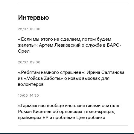
Интервью
25/07
09:00
«Если мы этого не сделаем, потом будем
жалеть»: Артем Левковский о службе в БАРС-
Орел
20/07
09:00
«Ребятам намного страшнее»: Ирина Салтанова
из «Vойска Zаботы» о новых вызовах для
волонтеров
15/06
14:30
«Гармаш нас вообще инопланетянами считал»:
Роман Киселев об орловских техно-жрецах,
праймериз ЕР и проблеме Центробанка