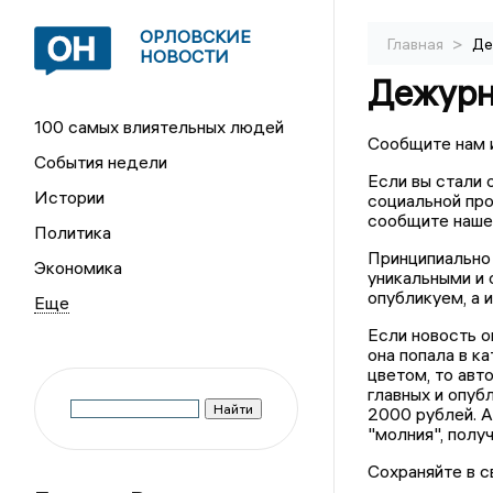
ОРЛОВСКИЕ
>
Главная
Де
НОВОСТИ
Дежурн
100 самых влиятельных людей
Сообщите️ нам️ 
События недели
Если️ вы️ стали️
Истории
социальной проб
сообщите️ нашем
Политика
Принципиально️ в
Экономика
уникальными️ и️
опубликуем,️ а️ 
️Если️ новость️ о
она️ попала в️ к
цветом,️ то️ авт
главных️ и️ опуб
2000️ рублей.️ А
"молния",️ полу
Сохраняйте️ в️ с