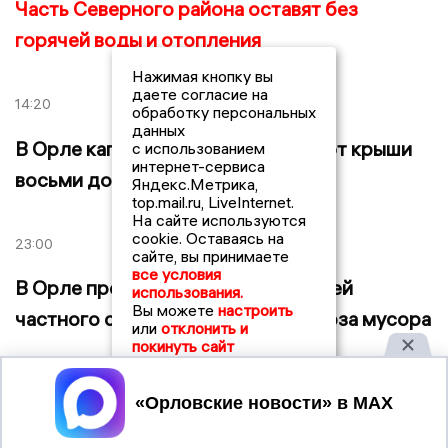
Часть Северного района оставят без
горячей воды и отопления
Нажимая кнопку вы
даете согласие на
14:20
обработку персональных
данных
В Орле капитально отремонтируют крыши
с использованием
интернет-сервиса
восьми домов
Яндекс.Метрика,
top.mail.ru, LiveInternet.
На сайте используются
cookie. Оставаясь на
23:00
сайте, вы принимаете
все условия
В Орле проходят собрания жителей
использования.
Вы можете
настроить
частного сектора по вопросу вывоза мусора
или
отклонить и
покинуть сайт
10:51
Принять
В Северном районе поврежден