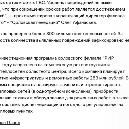
ых сетях и сетях ГВС. Уровень повреждений не выше
, что при сокращении сроков работ является достижением
жб", — прокомментировал управляющий директор филиала
о" - "Орловская генерация" Олег Афанасьев.
ыло проверено более 300 километров тепловых сетей. За
роста количества выявленных повреждений зафиксировано н
 инвестиционная программа орловского филиала "РИР
 году направлена на комплексную реконструкцию и
еплосетей областного центра. Всего компания планирует
итие инфраструктуры и ремонтные работы 283 млн рублей. В
ммы специалисты планируют заменить и отремонтировать
епловых сетей (в однотрубном исчислении), приобрести
нную технику и оборудование для ремонтных работ, а также
 системы диспетчеризации и погодного регулирования на
пловых пунктах.
ов Павел