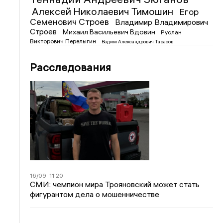
Алексей Николаевич Тимошин
Егор
Семенович Строев
Владимир Владимирович
Строев
Михаил Васильевич Вдовин
Руслан
Викторович Перелыгин
Вадим Александрович Тарасов
Расследования
16/09
11:20
СМИ: чемпион мира Трояновский может стать
фигурантом дела о мошенничестве