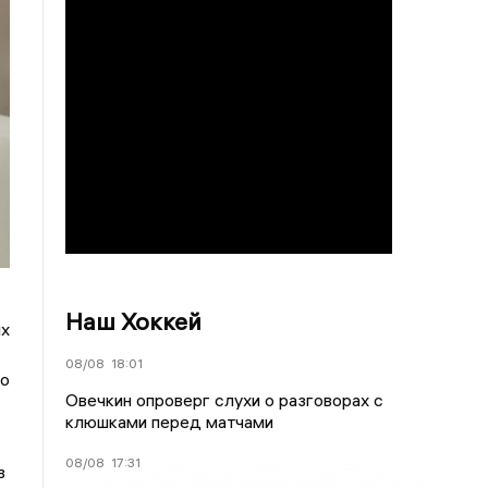
Наш Хоккей
ых
08/08
18:01
но
Овечкин опроверг слухи о разговорах с
клюшками перед матчами
08/08
17:31
в