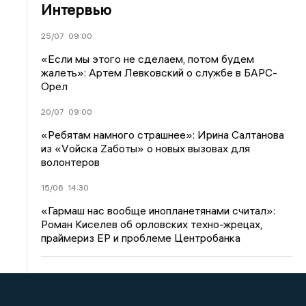
Интервью
25/07
09:00
«Если мы этого не сделаем, потом будем
жалеть»: Артем Левковский о службе в БАРС-
Орел
20/07
09:00
«Ребятам намного страшнее»: Ирина Салтанова
из «Vойска Zаботы» о новых вызовах для
волонтеров
15/06
14:30
«Гармаш нас вообще инопланетянами считал»:
Роман Киселев об орловских техно-жрецах,
праймериз ЕР и проблеме Центробанка