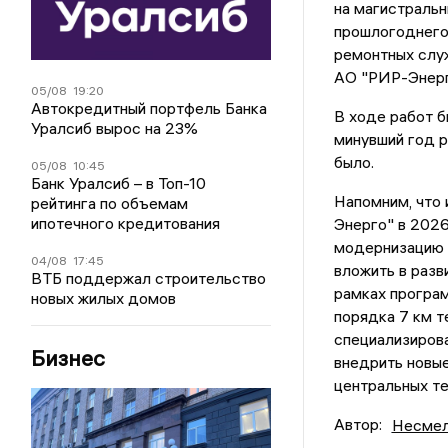
на магистральн
прошлогоднего
ремонтных слу
АО "РИР-Энерг
05/08
19:20
Автокредитный портфель Банка
В ходе работ б
Уралсиб вырос на 23%
минувший год 
было.
05/08
10:45
Банк Уралсиб – в Топ-10
Напомним, что
рейтинга по объемам
ипотечного кредитования
Энерго" в 2026
модернизацию т
04/08
17:45
вложить в разв
ВТБ поддержал строительство
рамках програ
новых жилых домов
порядка 7 км т
специализирова
Бизнес
внедрить новые
центральных те
Автор:
Несмел