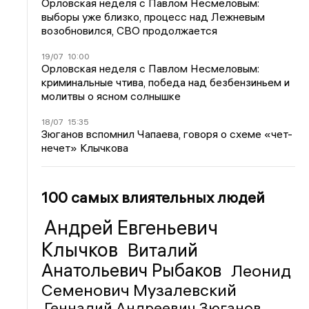
Орловская неделя с Павлом Несмеловым:
выборы уже близко, процесс над Лежневым
возобновился, СВО продолжается
19/07
10:00
Орловская неделя с Павлом Несмеловым:
криминальные чтива, победа над безбензиньем и
молитвы о ясном солнышке
18/07
15:35
Зюганов вспомнил Чапаева, говоря о схеме «чет-
нечет» Клычкова
100 самых влиятельных людей
Андрей Евгеньевич
Клычков
Виталий
Анатольевич Рыбаков
Леонид
Семенович Музалевский
Геннадий Андреевич Зюганов