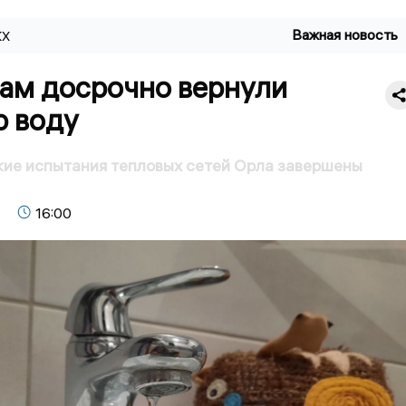
Важная новость
КХ
ам досрочно вернули
ю воду
ие испытания тепловых сетей Орла завершены
16:00