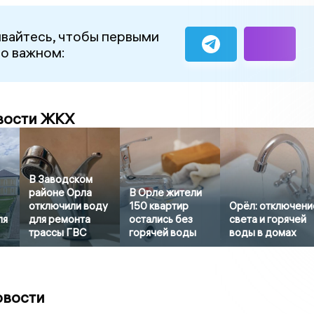
вайтесь, чтобы первыми
 о важном:
вости ЖКХ
В Заводском
районе Орла
В Орле жители
отключили воду
150 квартир
Орёл: отключени
ля
для ремонта
остались без
света и горячей
трассы ГВС
горячей воды
воды в домах
овости