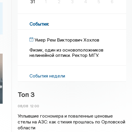
31
1
2
3
4
5
6
События
:
Умер Рем Викторович Хохлов
Физик, один из основоположников
нелинейной оптики. Ректор МГУ.
События недели
е
Топ 3
08/08
12:00
Уплывшие госномера и поваленные ценовые
стелы на АЗС: как стихия прошлась по Орловской
области