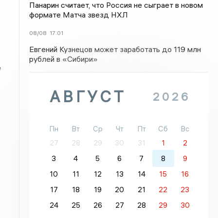
Панарин считает, что Россия не сыграет в новом
формате Матча звезд НХЛ
08/08
17:01
Евгений Кузнецов может заработать до 119 млн
рублей в «Сибири»
е
АВГУСТ
2026
Пн
Вт
Ср
Чт
Пт
Сб
Вс
27
28
29
30
31
1
2
3
4
5
6
7
8
9
10
11
12
13
14
15
16
17
18
19
20
21
22
23
24
25
26
27
28
29
30