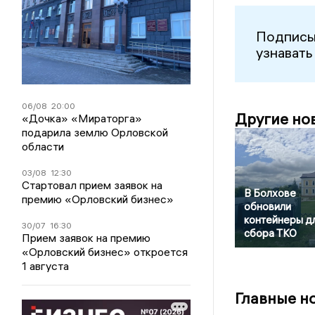
Подписы
узнавать
06/08
20:00
Другие но
«Дочка» «Мираторга»
подарила землю Орловской
области
03/08
12:30
Стартовал прием заявок на
В Болхове
премию «Орловский бизнес»
обновили
контейнеры д
30/07
16:30
сбора ТКО
Прием заявок на премию
«Орловский бизнес» откроется
1 августа
Главные н