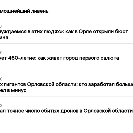
2
 мощнейший ливень
0
уждаемся в этих людях»: как в Орле открыли бюст
ина
30
ет 460-летие: как живет город первого салюта
30
х гигантов Орловской области: кто заработал больш
шел в минус
02
ал точное число сбитых дронов в Орловской области
2