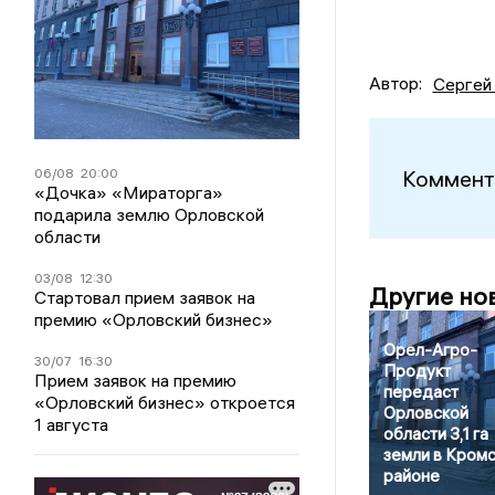
Автор:
Сергей
06/08
20:00
Коммент
«Дочка» «Мираторга»
подарила землю Орловской
области
03/08
12:30
Другие но
Стартовал прием заявок на
премию «Орловский бизнес»
Орел-Агро-
30/07
16:30
Продукт
Прием заявок на премию
передаст
«Орловский бизнес» откроется
Орловской
1 августа
области 3,1 га
земли в Кром
районе