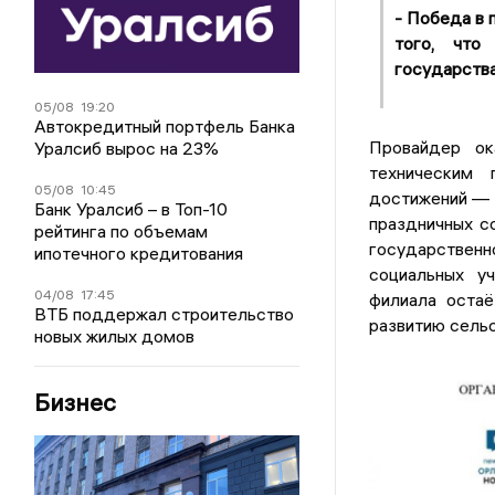
- Победа в 
того, что
государства
05/08
19:20
Автокредитный портфель Банка
Провайдер ок
Уралсиб вырос на 23%
техническим 
05/08
10:45
достижений — 
Банк Уралсиб – в Топ-10
праздничных с
рейтинга по объемам
государственн
ипотечного кредитования
социальных у
04/08
17:45
филиала остаё
ВТБ поддержал строительство
развитию сельс
новых жилых домов
Бизнес