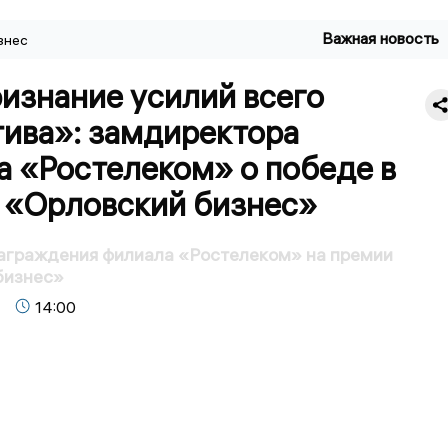
Важная новость
знес
изнание усилий всего
тива»: замдиректора
а «Ростелеком» о победе в
 «Орловский бизнес»
аграждения филиала «Ростелеком» на премии
бизнес»
14:00