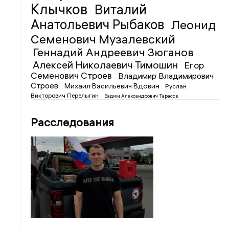
Клычков
Виталий
Анатольевич Рыбаков
Леонид
Семенович Музалевский
Геннадий Андреевич Зюганов
Алексей Николаевич Тимошин
Егор
Семенович Строев
Владимир Владимирович
Строев
Михаил Васильевич Вдовин
Руслан
Викторович Перелыгин
Вадим Александрович Тарасов
Расследования