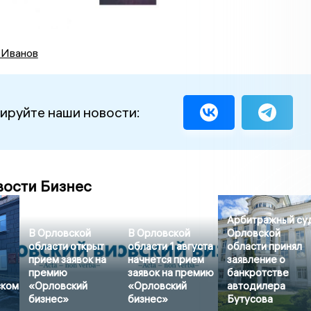
 Иванов
ируйте наши новости:
вости Бизнес
Арбитражный су
В Орловской
В Орловской
Орловской
области открыт
области 1 августа
области принял
прием заявок на
начнется прием
заявление о
премию
заявок на премию
банкротстве
ском
«Орловский
«Орловский
автодилера
бизнес»
бизнес»
Бутусова