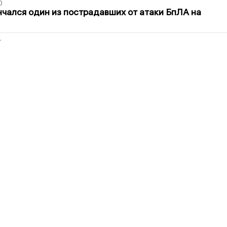
0
нчался один из пострадавших от атаки БпЛА на
2