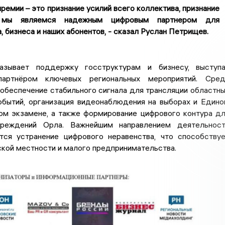
премии – это признание усилий всего коллектива, признание
 мы являемся надежным цифровым партнером для
, бизнеса и наших абонентов, - сказал Руслан Петрищев.
азывает поддержку госструктурам и бизнесу, выступ
партнёром ключевых региональных мероприятий. Сред
обеспечение стабильного сигнала для трансляции областн
обытий, организация видеонаблюдения на выборах и Един
ом экзамене, а также формирование цифрового контура д
чреждений Орла. Важнейшим направлением деятельнос
тся устранение цифрового неравенства, что способству
кой местности и малого предпринимательства.