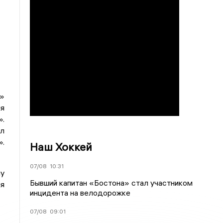
»
я
».
л
.
Наш Хоккей
07/08
10:31
у
Бывший капитан «Бостона» стал участником
ия
инцидента на велодорожке
07/08
09:01