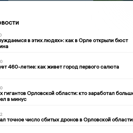
овости
0
уждаемся в этих людях»: как в Орле открыли бюст
ина
30
ет 460-летие: как живет город первого салюта
30
х гигантов Орловской области: кто заработал больш
шел в минус
02
ал точное число сбитых дронов в Орловской области