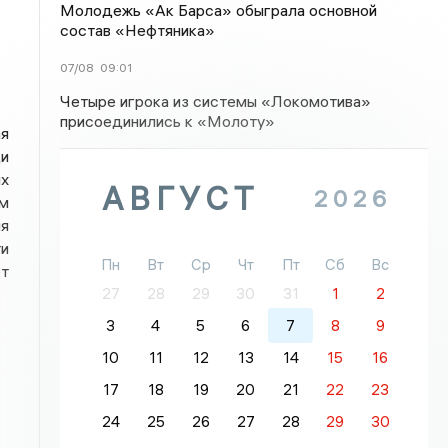
Молодежь «Ак Барса» обыграла основной
состав «Нефтяника»
07/08
09:01
Четыре игрока из системы «Локомотива»
присоединились к «Молоту»
ая
и
ых
АВГУСТ
2026
ом
ля
ти
Пн
Вт
Ср
Чт
Пт
Сб
Вс
ет
27
28
29
30
31
1
2
3
4
5
6
7
8
9
10
11
12
13
14
15
16
17
18
19
20
21
22
23
24
25
26
27
28
29
30