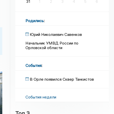
31
1
2
3
4
5
6
Родились
:
Юрий Николаевич Савенков
Начальник УМВД России по
Орловской области
События
:
В Орле появился Сквер Танкистов
д
События недели
Топ 3