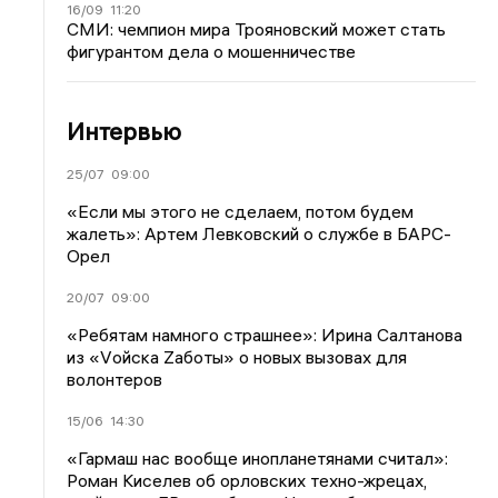
16/09
11:20
СМИ: чемпион мира Трояновский может стать
фигурантом дела о мошенничестве
Интервью
25/07
09:00
«Если мы этого не сделаем, потом будем
жалеть»: Артем Левковский о службе в БАРС-
Орел
20/07
09:00
«Ребятам намного страшнее»: Ирина Салтанова
из «Vойска Zаботы» о новых вызовах для
волонтеров
15/06
14:30
«Гармаш нас вообще инопланетянами считал»:
Роман Киселев об орловских техно-жрецах,