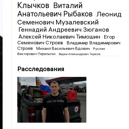
Клычков
Виталий
Анатольевич Рыбаков
Леонид
Семенович Музалевский
Геннадий Андреевич Зюганов
Алексей Николаевич Тимошин
Егор
Семенович Строев
Владимир Владимирович
Строев
Михаил Васильевич Вдовин
Руслан
Викторович Перелыгин
Вадим Александрович Тарасов
Расследования