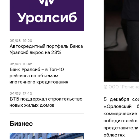
05/08
19:20
Автокредитный портфель Банка
Уралсиб вырос на 23%
05/08
10:45
Банк Уралсиб – в Топ-10
рейтинга по объемам
ипотечного кредитования
© ООО "Региона
04/08
17:45
ВТБ поддержал строительство
5 декабря со
новых жилых домов
«Орловский б
коммерческие
победителей в 
Бизнес
представители 
областях.