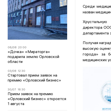
Среди медици
назван медици
Хрустальную 
директора ООО
департамента 
Получая наград
06/08
20:00
высокую оценку
«Дочка» «Мираторга»
города» за б
подарила землю Орловской
медицинских ус
области
03/08
12:30
Стартовал прием заявок на
премию «Орловский бизнес»
30/07
16:30
Прием заявок на премию
«Орловский бизнес» откроется
1 августа