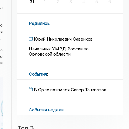
31
1
2
3
4
5
6
ыл
Родились
:
о
ля
.
Юрий Николаевич Савенков
Начальник УМВД России по
за
Орловской области
го
ии
События
:
В Орле появился Сквер Танкистов
События недели
Топ 3