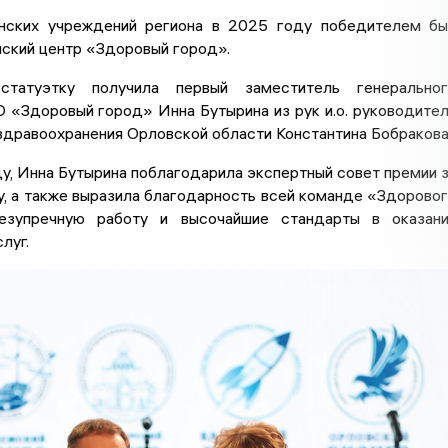
нских учреждений региона в 2025 году победителем б
нский центр «Здоровый город».
статуэтку получила первый заместитель генеральног
 «Здоровый город» Инна Бутырина из рук и.о. руководите
здравоохранения Орловской области Константина Бобракова
у, Инна Бутырина поблагодарила экспертный совет премии 
, а также выразила благодарность всей команде «Здорово
езупречную работу и высочайшие стандарты в оказан
луг.