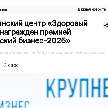
Важная новость
знес
нский центр «Здоровый
 награжден премией
ский бизнес-2025»
ород» завоевал победу в номинации «Медицинские
09:00