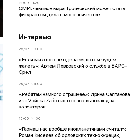
16/09
11:20
СМИ: чемпион мира Трояновский может стать
фигурантом дела о мошенничестве
Интервью
25/07
09:00
«Если мы этого не сделаем, потом будем
жалеть»: Артем Левковский о службе в БАРС-
Орел
20/07
09:00
«Ребятам намного страшнее»: Ирина Салтанова
из «Vойска Zаботы» о новых вызовах для
волонтеров
15/06
14:30
«Гармаш нас вообще инопланетянами считал»:
Роман Киселев об орловских техно-жрецах,