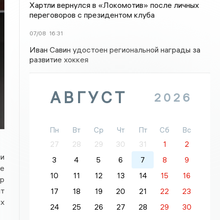
Хартли вернулся в «Локомотив» после личных
переговоров с президентом клуба
07/08
16:31
Иван Савин удостоен региональной награды за
развитие хоккея
АВГУСТ
2026
Пн
Вт
Ср
Чт
Пт
Сб
Вс
27
28
29
30
31
1
2
ии
3
4
5
6
7
8
9
е
10
11
12
13
14
15
16
ор
ят
17
18
19
20
21
22
23
ых
24
25
26
27
28
29
30