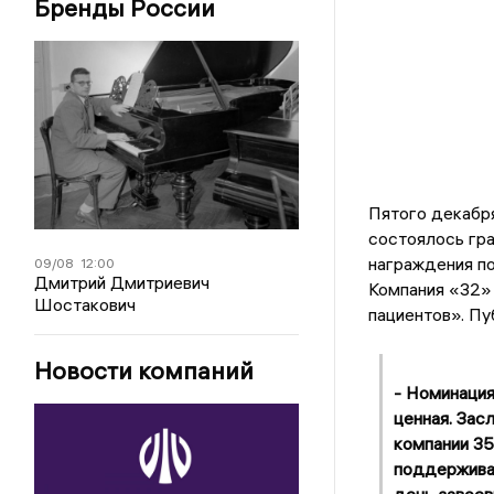
Бренды России
Пятого декабря
состоялось гр
награждения п
09/08
12:00
Дмитрий Дмитриевич
Компания «32» 
Шостакович
пациентов». Пу
Новости компаний
- Номинация
ценная. Зас
компании 35
поддерживае