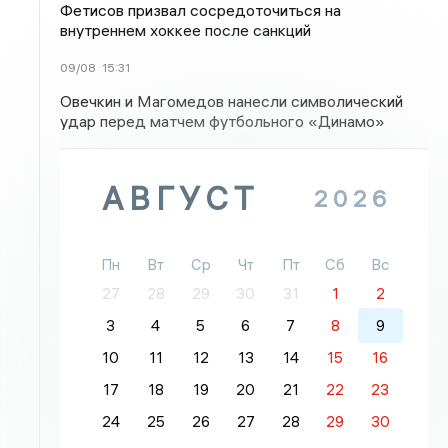
Фетисов призвал сосредоточиться на
внутреннем хоккее после санкций
09/08
15:31
Овечкин и Магомедов нанесли символический
удар перед матчем футбольного «Динамо»
АВГУСТ
2026
Пн
Вт
Ср
Чт
Пт
Сб
Вс
27
28
29
30
31
1
2
3
4
5
6
7
8
9
10
11
12
13
14
15
16
17
18
19
20
21
22
23
24
25
26
27
28
29
30