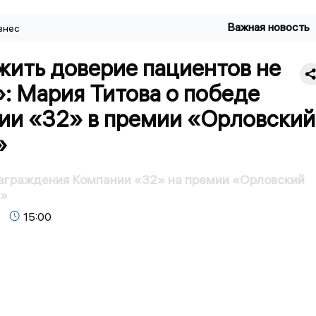
Важная новость
знес
жить доверие пациентов не
: Мария Титова о победе
ии «32» в премии «Орловский
»
аграждения Компании «32» на премии «Орловский
5»
15:00