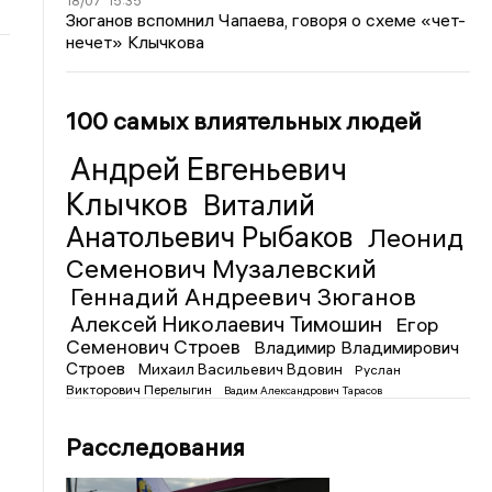
18/07
15:35
Зюганов вспомнил Чапаева, говоря о схеме «чет-
нечет» Клычкова
100 самых влиятельных людей
Андрей Евгеньевич
Клычков
Виталий
Анатольевич Рыбаков
Леонид
Семенович Музалевский
Геннадий Андреевич Зюганов
Алексей Николаевич Тимошин
Егор
Семенович Строев
Владимир Владимирович
Строев
Михаил Васильевич Вдовин
Руслан
Викторович Перелыгин
Вадим Александрович Тарасов
Расследования