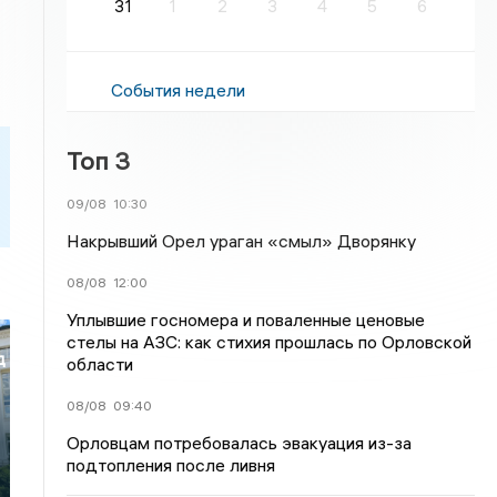
31
1
2
3
4
5
6
События недели
Топ 3
09/08
10:30
Накрывший Орел ураган «смыл» Дворянку
08/08
12:00
Уплывшие госномера и поваленные ценовые
стелы на АЗС: как стихия прошлась по Орловской
д
области
08/08
09:40
Орловцам потребовалась эвакуация из-за
подтопления после ливня