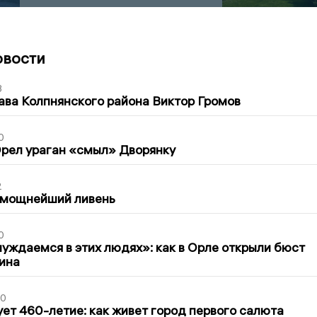
овости
3
ава Колпнянского района Виктор Громов
0
рел ураган «смыл» Дворянку
2
 мощнейший ливень
0
уждаемся в этих людях»: как в Орле открыли бюст
ина
30
ет 460-летие: как живет город первого салюта