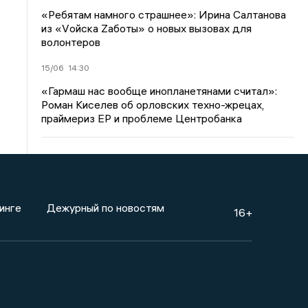
«Ребятам намного страшнее»: Ирина Салтанова
из «Vойска Zаботы» о новых вызовах для
волонтеров
15/06
14:30
«Гармаш нас вообще инопланетянами считал»:
Роман Киселев об орловских техно-жрецах,
праймериз ЕР и проблеме Центробанка
инге
Дежурный по новостям
16+