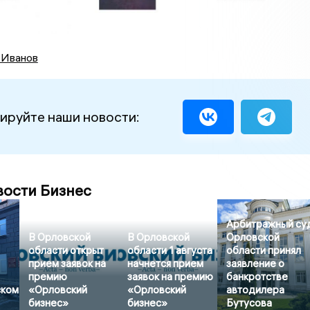
 Иванов
ируйте наши новости:
вости Бизнес
Арбитражный су
В Орловской
В Орловской
Орловской
области открыт
области 1 августа
области принял
прием заявок на
начнется прием
заявление о
премию
заявок на премию
банкротстве
ском
«Орловский
«Орловский
автодилера
бизнес»
бизнес»
Бутусова