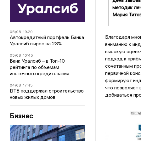
день завоев
методик леч
Мария Титов
05/08
19:20
Благодаря мног
Автокредитный портфель Банка
Уралсиб вырос на 23%
вниманию к ин
высокую оценку
05/08
10:45
подход к приё
Банк Уралсиб – в Топ-10
сочетанным про
рейтинга по объемам
первичной конс
ипотечного кредитования
формируют инд
04/08
17:45
что позволяет 
ВТБ поддержал строительство
добиваться про
новых жилых домов
Бизнес