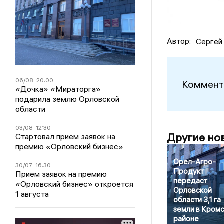
Автор:
Сергей
06/08
20:00
Коммент
«Дочка» «Мираторга»
подарила землю Орловской
области
03/08
12:30
Другие но
Стартовал прием заявок на
премию «Орловский бизнес»
Орел-Агро-
30/07
16:30
Продукт
Прием заявок на премию
передаст
«Орловский бизнес» откроется
Орловской
1 августа
области 3,1 га
земли в Кром
районе