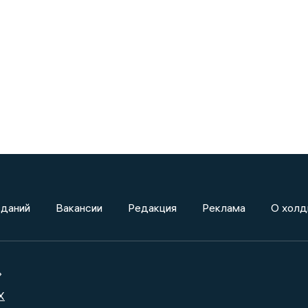
зданий
Вакансии
Редакция
Реклама
О холд
»
X