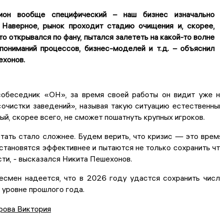
ион вообще специфический – наш бизнес изначально
. Наверное, рынок проходит стадию очищения и, скорее,
кто открывался по фану, пытался залететь на какой-то волне
пониманий процессов, бизнес-моделей и т.д. – объяснил
ехонов.
собеседник «ОН», за время своей работы он видит уже 
«очистки заведений», называя такую ситуацию естественн
ый, скорее всего, не сможет пошатнуть крупных игроков.
отать стало сложнее. Будем верить, что кризис — это врем
становятся эффективнее и пытаются не только сохранить ч
асти, - высказался Никита Пешехонов.
есмен надеется, что в 2026 году удастся сохранить чис
 уровне прошлого года.
рова Виктория