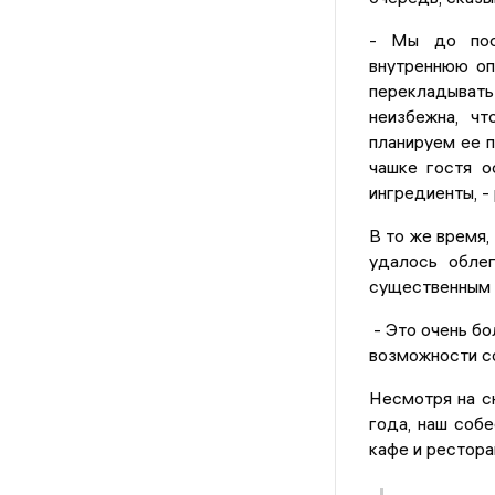
- Мы до посл
внутреннюю оп
перекладывать 
неизбежна, чт
планируем ее п
чашке гостя о
ингредиенты, -
В то же время,
удалось обле
существенным 
- Это очень бо
возможности со
Несмотря на с
года, наш соб
кафе и рестор