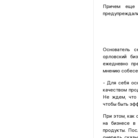
Причем еще 
предупреждали
Основатель с
орловский би
ежедневно пр
мнению собесе
- Для себя ос
качеством про
Не ждем, что 
чтобы быть эфф
При этом, как
на бизнесе в
продукты. Пос
очередь, сказы