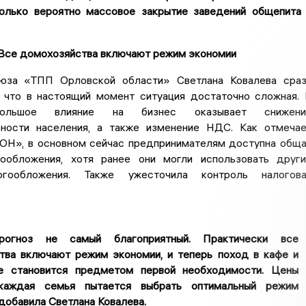
колько вероятно массовое закрытие заведений общепита
Все домохозяйства включают режим экономии
юза «ТПП Орловской области» Светлана Ковалева сра
, что в настоящий момент ситуация достаточно сложная.
большое влияние на бизнес оказывает снижени
ности населения, а также изменение НДС. Как отмеча
ОН», в основном сейчас предпринимателям доступна общ
ообложения, хотя ранее они могли использовать друг
гообложения. Также ужесточила контроль налогова
огноз не самый благоприятный. Практически все
тва включают режим экономии, и теперь поход в кафе и
е становится предметом первой необходимости. Цены
 каждая семья пытается выбрать оптимальный режим
 добавила Светлана Ковалева.