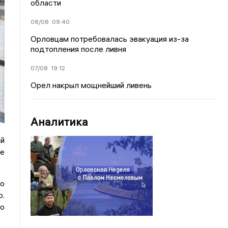
области
08/08
09:40
Орловцам потребовалась эвакуация из-за
подтопления после ливня
07/08
19:12
Орел накрыл мощнейший ливень
Аналитика
ий
не
но
о.
о