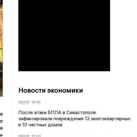
Новости экономики
08/08
16:30
После атаки БПЛА в Севастополе
о
зафиксировали повреждения 12 многоквартирных
 с
и 10 частных домов
о
и»
08/08
15:00