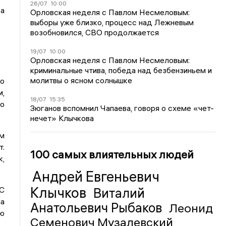
26/07
10:00
а
Орловская неделя с Павлом Несмеловым:
выборы уже близко, процесс над Лежневым
возобновился, СВО продолжается
19/07
10:00
Орловская неделя с Павлом Несмеловым:
криминальные чтива, победа над безбензиньем и
молитвы о ясном солнышке
о
и,
18/07
15:35
по
Зюганов вспомнил Чапаева, говоря о схеме «чет-
нечет» Клычкова
им
т.
100 самых влиятельных людей
к,
Андрей Евгеньевич
Клычков
ДС
Виталий
на
Анатольевич Рыбаков
Леонид
ою
Семенович Музалевский