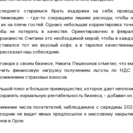
еднего стараемся брать издержки на себя, провод
тимизацию - где-то сокращаем лишние расходы, чтобы 
их на плечи гостей. Однако небольшая корректировка точ
обы не потерять в качестве. Ориентировочно в февра
роизвести. Считаем это необходимой мерой, чтобы в кажд
ставался тот же вкусный кофе, а в тарелке качественн
 рассказал наш собеседник.
 говоря о своем бизнесе, Никита Пешехонов отметил, что е
гчить финансовую нагрузку получением льготы по НДС
снижением страховых взносов.
льшой плюс и большое преимущество, которое дает неплох
хранять нормальную рентабельность бизнеса, - добавил он.
нижение числа посетителей, наблюдаемое с середины 20
еседник не видит явных предпосылок к массовому закрыт
анов в Орле.