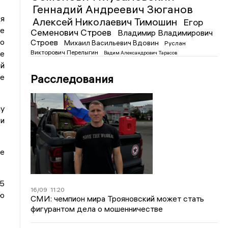
Геннадий Андреевич Зюганов
я
Алексей Николаевич Тимошин
Егор
не
Семенович Строев
Владимир Владимирович
но
Строев
Михаил Васильевич Вдовин
Руслан
Викторович Перелыгин
ле
Вадим Александрович Тарасов
ой
Расследования
ые
му
 и
ие
25
16/09
11:20
ию
СМИ: чемпион мира Трояновский может стать
фигурантом дела о мошенничестве