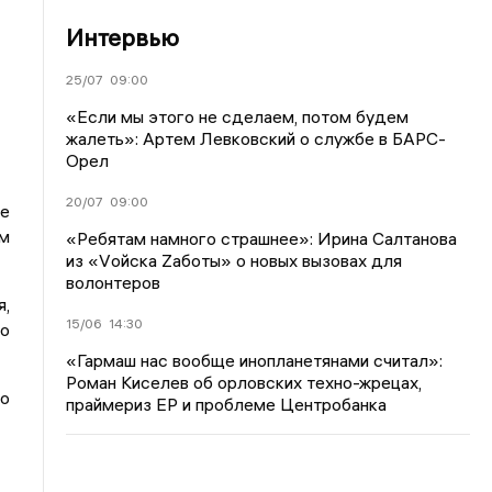
Интервью
25/07
09:00
«Если мы этого не сделаем, потом будем
жалеть»: Артем Левковский о службе в БАРС-
Орел
20/07
09:00
не
ым
«Ребятам намного страшнее»: Ирина Салтанова
из «Vойска Zаботы» о новых вызовах для
волонтеров
я,
15/06
14:30
то
«Гармаш нас вообще инопланетянами считал»:
Роман Киселев об орловских техно-жрецах,
ло
праймериз ЕР и проблеме Центробанка