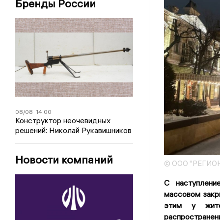
Бренды России
08/08
14:00
Конструктор неочевидных
решений: Николай Рукавишников
Новости компаний
© ООО "РЕГИО
С наступлени
массовом закры
этим у жите
распространен