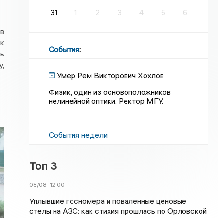
31
1
2
3
4
5
6
 в
ак
События
:
ть
у,
Умер Рем Викторович Хохлов
Физик, один из основоположников
нелинейной оптики. Ректор МГУ.
События недели
Топ 3
08/08
12:00
Уплывшие госномера и поваленные ценовые
стелы на АЗС: как стихия прошлась по Орловской