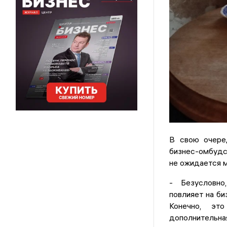
В свою очеред
бизнес-омбудсм
не ожидается м
- Безусловно
повлияет на би
Конечно, эт
дополнительная