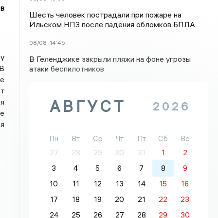
 в
Шесть человек пострадали при пожаре на
Ильском НПЗ после падения обломков БПЛА
08/08
14:45
зу
В Геленджике закрыли пляжи на фоне угрозы
 В
атаки беспилотников
е
ет
ая
АВГУСТ
2026
ие
я
Пн
Вт
Ср
Чт
Пт
Сб
Вс
27
28
29
30
31
1
2
3
4
5
6
7
8
9
10
11
12
13
14
15
16
17
18
19
20
21
22
23
24
25
26
27
28
29
30