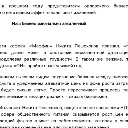
в прошлом году представители орловского бизнес
 о негативном эффекте налоговых изменений.
Наш бизнес изначально закаленный
ети кофеен «Маффин» Никита Пешехонов признал, чт
знес давно живет в состоянии перманентной адаптаци
еодолевая различные трудности. В таком же режиме, 
дника «ОН», пройдет наступивший год.
новным вызовом видим сохранение баланса между высок
дукта и удержанием адекватной цены на фоне роста затра
будет сильно легче. Просто перестаивает процессы та
ективными в текущих реалиях, - сказал бизнесмен.
 объясняет Никита Пешехонов, существеннее повышения Н
 сфере общественного питания сказывается рост цен 
ледний фактор влияет на себестоимость, которая, в св
вается на конечной цене для посетителя заведения.