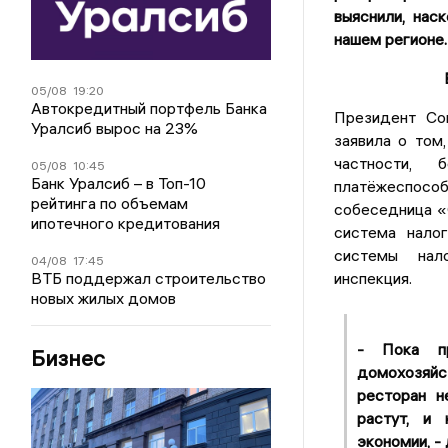
выяснили, нас
нашем регионе.
05/08
19:20
Автокредитный портфель Банка
Президент Со
Уралсиб вырос на 23%
заявила о том
частности, 
05/08
10:45
Банк Уралсиб – в Топ-10
платёжеспособ
рейтинга по объемам
собеседница «
ипотечного кредитования
система налог
системы нало
04/08
17:45
ВТБ поддержал строительство
инспекция.
новых жилых домов
- Пока пр
Бизнес
домохозяйс
ресторан н
растут, и
экономии, -