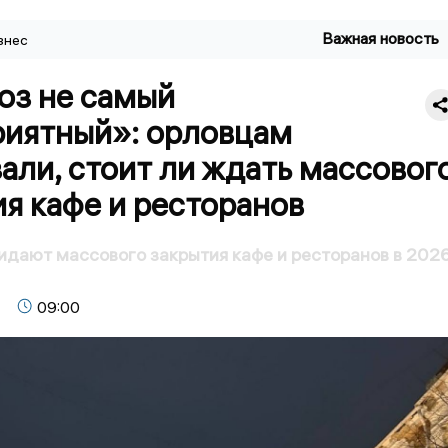
Важная новость
знес
оз не самый
риятный»: орловцам
али, стоит ли ждать массовог
я кафе и ресторанов
идают массового закрытия кафе и ресторанов в 202
09:00