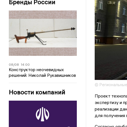
Бренды России
08/08
14:00
Конструктор неочевидных
решений: Николай Рукавишников
© Региональные
Новости компаний
Проект техноп
экспертизу и п
реализации дан
для получения
Согласно опуб