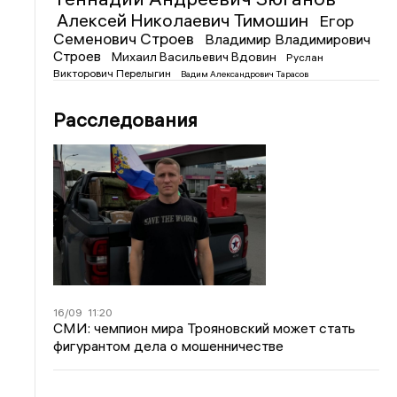
Алексей Николаевич Тимошин
Егор
Семенович Строев
Владимир Владимирович
Строев
Михаил Васильевич Вдовин
Руслан
Викторович Перелыгин
Вадим Александрович Тарасов
Расследования
16/09
11:20
СМИ: чемпион мира Трояновский может стать
фигурантом дела о мошенничестве