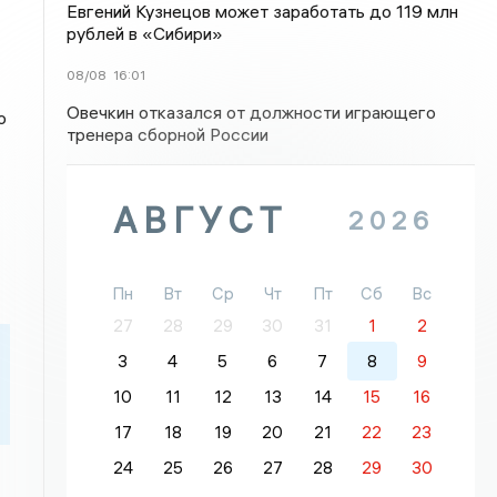
Евгений Кузнецов может заработать до 119 млн
рублей в «Сибири»
08/08
16:01
Овечкин отказался от должности играющего
о
тренера сборной России
АВГУСТ
2026
Пн
Вт
Ср
Чт
Пт
Сб
Вс
27
28
29
30
31
1
2
3
4
5
6
7
8
9
10
11
12
13
14
15
16
17
18
19
20
21
22
23
24
25
26
27
28
29
30