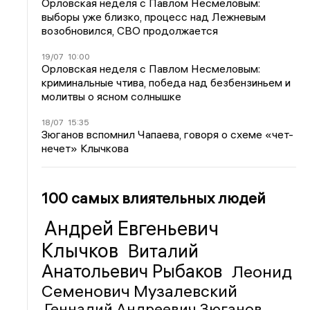
Орловская неделя с Павлом Несмеловым:
выборы уже близко, процесс над Лежневым
возобновился, СВО продолжается
19/07
10:00
Орловская неделя с Павлом Несмеловым:
криминальные чтива, победа над безбензиньем и
молитвы о ясном солнышке
18/07
15:35
Зюганов вспомнил Чапаева, говоря о схеме «чет-
нечет» Клычкова
100 самых влиятельных людей
Андрей Евгеньевич
Клычков
Виталий
Анатольевич Рыбаков
Леонид
Семенович Музалевский
Геннадий Андреевич Зюганов