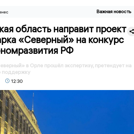
Важная новость
знес
ая область направит проект
арка «Северный» на конкурс
номразвития РФ
еверный» в Орле прошёл экспертизу, претендует на
 поддержку
12:30