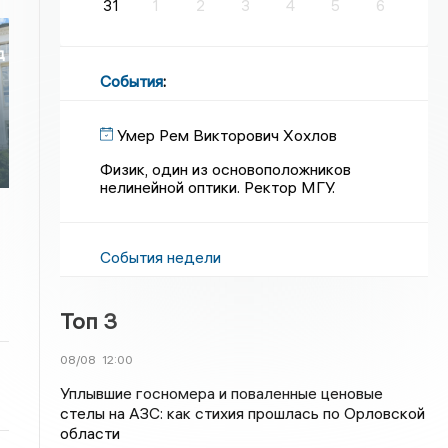
31
1
2
3
4
5
6
д
События
:
Умер Рем Викторович Хохлов
Физик, один из основоположников
нелинейной оптики. Ректор МГУ.
События недели
Топ 3
08/08
12:00
Уплывшие госномера и поваленные ценовые
стелы на АЗС: как стихия прошлась по Орловской
области