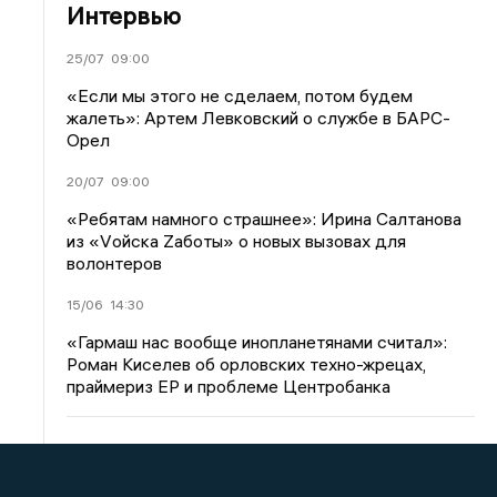
Интервью
25/07
09:00
«Если мы этого не сделаем, потом будем
жалеть»: Артем Левковский о службе в БАРС-
Орел
20/07
09:00
«Ребятам намного страшнее»: Ирина Салтанова
из «Vойска Zаботы» о новых вызовах для
волонтеров
15/06
14:30
«Гармаш нас вообще инопланетянами считал»:
Роман Киселев об орловских техно-жрецах,
праймериз ЕР и проблеме Центробанка