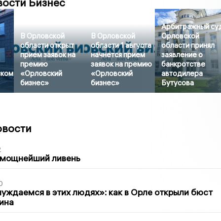
вости Бизнес
Арбитражный су
В Орловской
В Орловской
Орловской
области открыт
области 1 августа
области принял
прием заявок на
начнется прием
заявление о
премию
заявок на премию
банкротстве
ском
«Орловский
«Орловский
автодилера
бизнес»
бизнес»
Бутусова
овости
2
 мощнейший ливень
0
уждаемся в этих людях»: как в Орле открыли бюст
ина