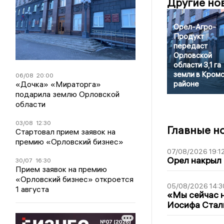
Другие но
Орел-Агро-
Продукт
передаст
Орловской
области 3,1 га
земли в Кром
06/08
20:00
«Дочка» «Мираторга»
районе
подарила землю Орловской
области
03/08
12:30
Главные н
Стартовал прием заявок на
премию «Орловский бизнес»
07/08/2026 19:1
Орел накрыл
30/07
16:30
Прием заявок на премию
«Орловский бизнес» откроется
05/08/2026 14:3
1 августа
«Мы сейчас н
Иосифа Стал