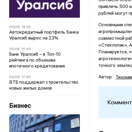
привлечь 500 м
рублей могут п
Основными спе
05/08
19:20
агропромышлен
Автокредитный портфель Банка
Уралсиб вырос на 23%
совместной раб
«Стеклопак», 
05/08
10:45
Планируется, 
Банк Уралсиб – в Топ-10
агротехнологи
рейтинга по объемам
точного земле
ипотечного кредитования
Автор:
Тихоми
04/08
17:45
ВТБ поддержал строительство
новых жилых домов
Коммент
Бизнес