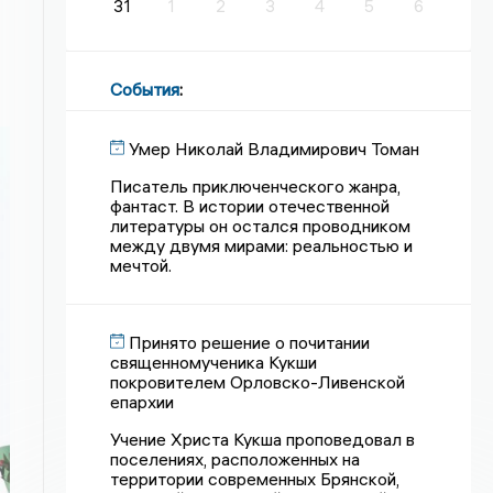
31
1
2
3
4
5
6
События
:
Умер Николай Владимирович Томан
Писатель приключенческого жанра,
фантаст. В истории отечественной
литературы он остался проводником
между двумя мирами: реальностью и
мечтой.
Принято решение о почитании
священномученика Кукши
покровителем Орловско-Ливенской
епархии
Учение Христа Кукша проповедовал в
поселениях, расположенных на
территории современных Брянской,