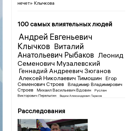
нечет» Клычкова
100 самых влиятельных людей
Андрей Евгеньевич
Клычков
Виталий
Анатольевич Рыбаков
Леонид
Семенович Музалевский
Геннадий Андреевич Зюганов
Алексей Николаевич Тимошин
Егор
Семенович Строев
Владимир Владимирович
Строев
Михаил Васильевич Вдовин
Руслан
Викторович Перелыгин
Вадим Александрович Тарасов
Расследования