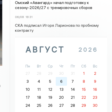
Омский «Авангард» начал подготовку к
сезону-2026/27 с тренировочных сборов
06/08
18:31
СКА подписал Игоря Ларионова по пробному
контракту
АВГУСТ
2026
Пн
Вт
Ср
Чт
Пт
Сб
Вс
27
28
29
30
31
1
2
3
4
5
6
7
8
9
с
10
11
12
13
14
15
16
17
18
19
20
21
22
23
24
25
26
27
28
29
30