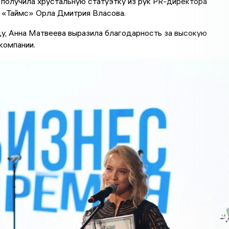
получила хрустальную статуэтку из рук PR-директора
 «Таймс» Орла Дмитрия Власова.
у, Анна Матвеева выразила благодарность за высокую
компании.