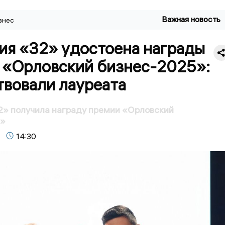
Важная новость
знес
ия «32» удостоена награды
 «Орловский бизнес-2025»:
твовали лауреата
2» получила награду премии «Орловский
5»
14:30