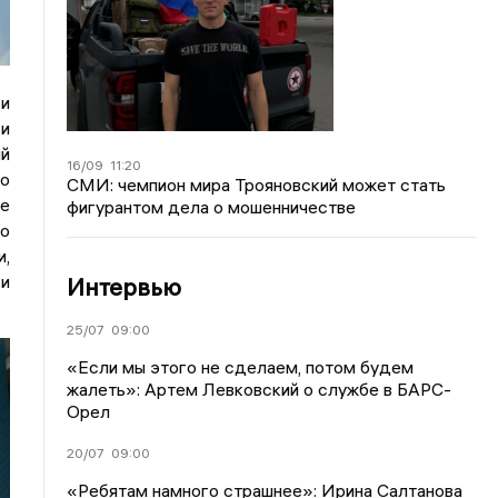
 и
 и
ый
16/09
11:20
по
СМИ: чемпион мира Трояновский может стать
пе
фигурантом дела о мошенничестве
но
и,
и
Интервью
25/07
09:00
«Если мы этого не сделаем, потом будем
жалеть»: Артем Левковский о службе в БАРС-
Орел
20/07
09:00
«Ребятам намного страшнее»: Ирина Салтанова