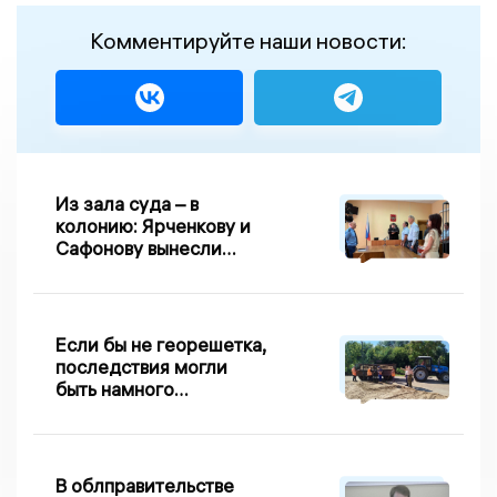
Комментируйте наши новости:
Из зала суда – в
колонию: Ярченкову и
Сафонову вынесли
приговор по делу о
взятке
Если бы не георешетка,
последствия могли
быть намного
серьезнее: Вдовин о
сходе песка на
Дворянке
В облправительстве