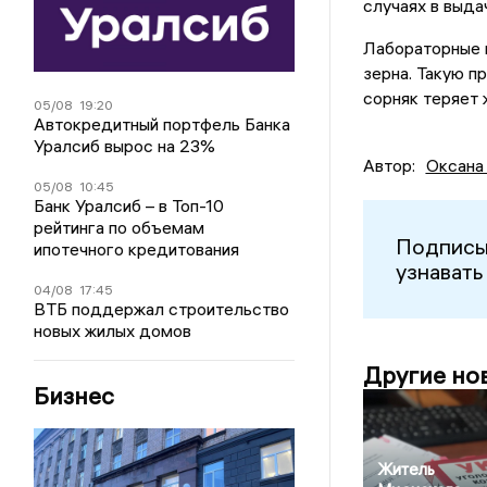
случаях в выда
Лабораторные и
зерна. Такую п
сорняк теряет 
05/08
19:20
Автокредитный портфель Банка
Уралсиб вырос на 23%
Автор:
Оксана
05/08
10:45
Банк Уралсиб – в Топ-10
рейтинга по объемам
Подписы
ипотечного кредитования
узнавать
04/08
17:45
ВТБ поддержал строительство
новых жилых домов
Другие но
Бизнес
Житель