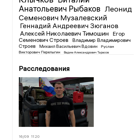
Анатольевич Рыбаков
Леонид
Семенович Музалевский
Геннадий Андреевич Зюганов
Алексей Николаевич Тимошин
Егор
Семенович Строев
Владимир Владимирович
Строев
Михаил Васильевич Вдовин
Руслан
Викторович Перелыгин
Вадим Александрович Тарасов
Расследования
16/09
11:20