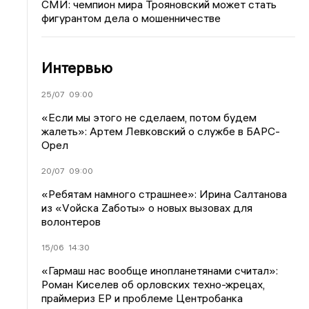
СМИ: чемпион мира Трояновский может стать
фигурантом дела о мошенничестве
Интервью
25/07
09:00
«Если мы этого не сделаем, потом будем
жалеть»: Артем Левковский о службе в БАРС-
Орел
20/07
09:00
«Ребятам намного страшнее»: Ирина Салтанова
из «Vойска Zаботы» о новых вызовах для
волонтеров
15/06
14:30
«Гармаш нас вообще инопланетянами считал»:
Роман Киселев об орловских техно-жрецах,
праймериз ЕР и проблеме Центробанка