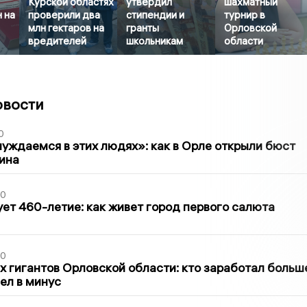
Курской областях
утвердил
шахматный
 на
проверили два
стипендии и
турнир в
млн гектаров на
гранты
Орловской
вредителей
школьникам
области
овости
0
уждаемся в этих людях»: как в Орле открыли бюст
ина
30
ет 460-летие: как живет город первого салюта
30
х гигантов Орловской области: кто заработал больш
шел в минус