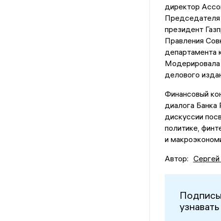
директор Ассо
Председателя 
президент Газ
Правления Сов
департамента 
Модерировала 
делового изда
Финансовый ко
диалога Банка 
дискуссии пос
политике, финт
и макроэкономи
Автор:
Сергей
Подписы
узнавать