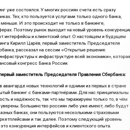
нг уже состоялся. У многих россиян счета есть сразу
нках. Тех, кто пользуется услугами только одного банка,
 меньше. И это происходит не только в банкинге,
сферах. Поэтому рынок выходит на новый уровень конкуренции
т интерфейсы и клиентский опыт. О настоящем и будущем
кинга Кирилл Царёв, первый заместитель Председателя
банка, рассказал на сессии «Открытые решения:
инфраструктуры к инфраструктуре всей экономики», котора
нсовый конгресс Банка России.
 первый заместитель Председателя Правления Сбербанка:
 авангарде новых технологий и одними из первых в стране
ытый банкинг с банками-партнёрами. Для нас принципиальны
сть и надёжность, так что мы тиражируем только то, в чём
уверены. Большинство россиян либо уже имеют, либо будут
разных банках, они пользуются несколькими страховыми
аркетплейсами и так далее. Поэтому следующий уровень
это конкуренция интерфейсов и клиентского опыта.