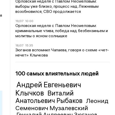
Орловская неделя с Павлом Несмеловым:
выборы уже близко, процесс над Лежневым
возобновился, СВО продолжается
я
19/07
10:00
Орловская неделя с Павлом Несмеловым:
криминальные чтива, победа над безбензиньем и
молитвы о ясном солнышке
18/07
15:35
Зюганов вспомнил Чапаева, говоря о схеме «чет-
нечет» Клычкова
100 самых влиятельных людей
Андрей Евгеньевич
Клычков
Виталий
Анатольевич Рыбаков
Леонид
Семенович Музалевский
Геннадий Андреевич Зюганов