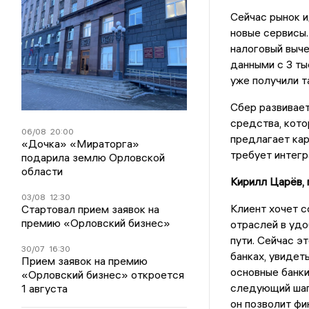
Сейчас рынок и
новые сервисы
налоговый выче
данными с 3 ты
уже получили т
Сбер развивает
средства, кото
06/08
20:00
предлагает кар
«Дочка» «Мираторга»
требует интегр
подарила землю Орловской
области
Кирилл Царёв,
03/08
12:30
Клиент хочет с
Стартовал прием заявок на
премию «Орловский бизнес»
отраслей в удо
пути. Сейчас э
30/07
16:30
банках, увидет
Прием заявок на премию
основные банки
«Орловский бизнес» откроется
следующий шаг
1 августа
он позволит фи