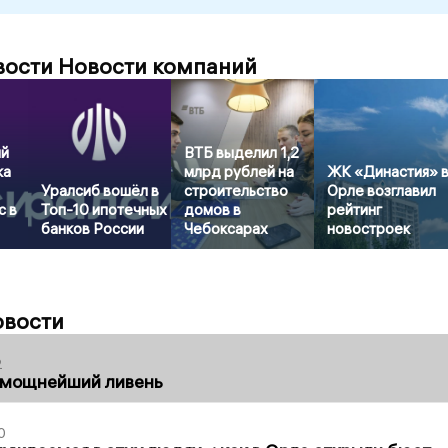
вости Новости компаний
ый
ВТБ выделил 1,2
ка
млрд рублей на
ЖК «Династия» 
Уралсиб вошёл в
строительство
Орле возглавил
с в
Топ-10 ипотечных
домов в
рейтинг
банков России
Чебоксарах
новостроек
овости
2
 мощнейший ливень
0