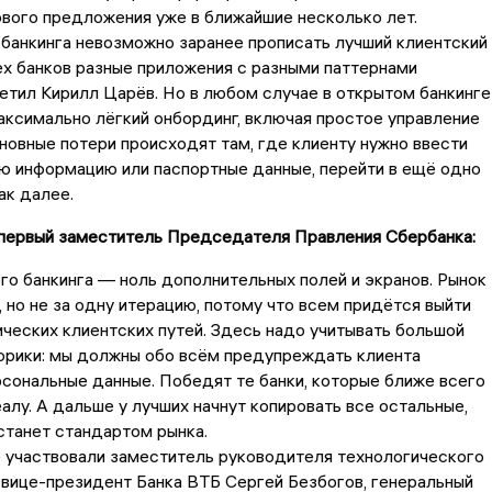
вого предложения уже в ближайшие несколько лет.
банкинга невозможно заранее прописать лучший клиентский
сех банков разные приложения с разными паттернами
етил Кирилл Царёв. Но в любом случае в открытом банкинге
ксимально лёгкий онбординг, включая простое управление
новные потери происходят там, где клиенту нужно ввести
ю информацию или паспортные данные, перейти в ещё одно
ак далее.
 первый заместитель Председателя Правления Сбербанка:
о банкинга — ноль дополнительных полей и экранов. Рынок
, но не за одну итерацию, потому что всем придётся выйти
ических клиентских путей. Здесь надо учитывать большой
орики: мы должны обо всём предупреждать клиента
сональные данные. Победят те банки, которые ближе всего
алу. А дальше у лучших начнут копировать все остальные,
станет стандартом рынка.
 участвовали заместитель руководителя технологического
 вице-президент Банка ВТБ Сергей Безбогов, генеральный