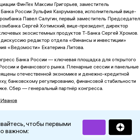
циации ФинТех Максим Григорьев, заместитель
Банка России Зульфия Кахруманова, исполнительный вице-
промбанка Павел Салугин, первый заместитель Председател
комбанка Сергей Хотимский, вице-президент, директор
ключевых экосистемных продуктов Т-Банка Сергей Хромов.
дискуссию редактор отдела «Финансы и инвестиции»
ния «Ведомости» Екатерина Литова.
нгресс Банка России — ключевая площадка для открытого
России и финансового рынка. Пленарные сессии и панельные
вящены отечественной экономике и денежно-кредитной
еху, банковскому регулированию, финансовой стабильности
ке. Сбер — генеральный партнёр конгресса.
 Иванов
вайтесь, чтобы первыми
 о важном: