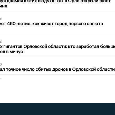
уждаемся в этих людях»: как в Орле открыли бюст
ина
30
ет 460-летие: как живет город первого салюта
30
х гигантов Орловской области: кто заработал больш
шел в минус
02
ал точное число сбитых дронов в Орловской области
2