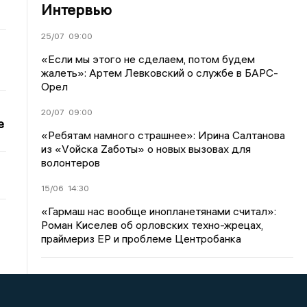
Интервью
25/07
09:00
«Если мы этого не сделаем, потом будем
жалеть»: Артем Левковский о службе в БАРС-
Орел
20/07
09:00
е
«Ребятам намного страшнее»: Ирина Салтанова
из «Vойска Zаботы» о новых вызовах для
волонтеров
15/06
14:30
«Гармаш нас вообще инопланетянами считал»:
Роман Киселев об орловских техно-жрецах,
праймериз ЕР и проблеме Центробанка