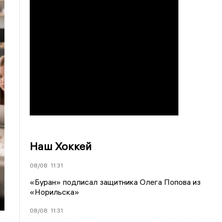
Наш Хоккей
08/08
11:31
«Буран» подписал защитника Олега Попова из
«Норильска»
08/08
11:31