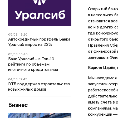
Открытый банки
в нескольких ба
становится всё
но и в других 
где конкурирую
05/08
19:20
Автокредитный портфель Банка
открытого бан
Уралсиб вырос на 23%
Правления Сбер
от финансовой 
05/08
10:45
завершила Фина
Банк Уралсиб – в Топ-10
рейтинга по объемам
Кирилл Царёв,
ипотечного кредитования
Мы находимся в
04/08
17:45
ВТБ поддержал строительство
запустили откр
новых жилых домов
работоспособно
действительно 
иметь счета в 
Бизнес
компаниями, м
конкуренции — 