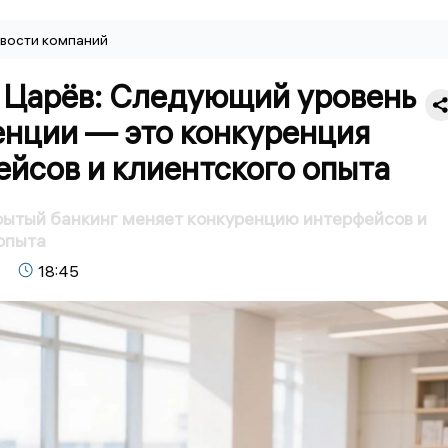
вости компаний
 Царёв: Следующий уровень
енции — это конкуренция
йсов и клиентского опыта
рытый банкинг меняет конкуренцию интерфейсов и
опыта
18:45