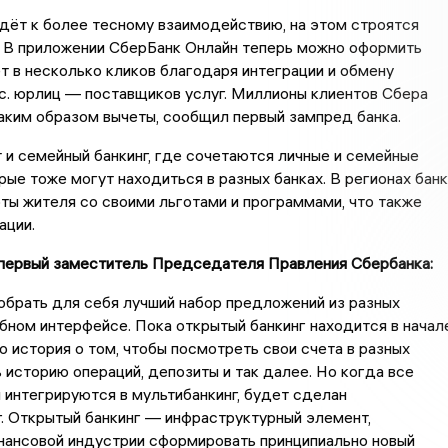
дёт к более тесному взаимодействию, на этом строятся
. В приложении СберБанк Онлайн теперь можно оформить
т в несколько кликов благодаря интеграции и обмену
с. юрлиц — поставщиков услуг. Миллионы клиентов Сбера
аким образом вычеты, сообщил первый зампред банка.
 и семейный банкинг, где сочетаются личные и семейные
рые тоже могут находиться в разных банках. В регионах банк
ты жителя со своими льготами и программами, что также
ации.
 первый заместитель Председателя Правления Сбербанка:
обрать для себя лучший набор предложений из разных
бном интерфейсе. Пока открытый банкинг находится в начал
то история о том, чтобы посмотреть свои счета в разных
ь историю операций, депозиты и так далее. Но когда все
 интегрируются в мультибанкинг, будет сделан
. Открытый банкинг — инфраструктурный элемент,
нансовой индустрии сформировать принципиально новый