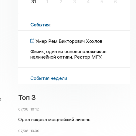
31
1
2
3
4
5
6
События
:
Умер Рем Викторович Хохлов
Физик, один из основоположников
нелинейной оптики. Ректор МГУ.
События недели
Топ 3
е
07/08
19:12
Орел накрыл мощнейший ливень
07/08
13:30