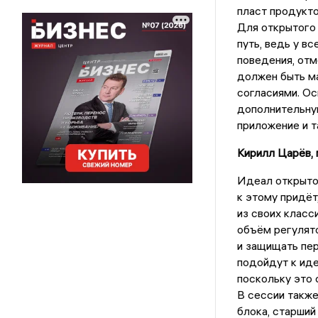
пласт продукто
Для открытого 
путь, ведь у в
поведения, отм
должен быть ма
согласиями. Ос
дополнительну
приложение и т
Кирилл Царёв,
Идеал открытог
к этому придёт
из своих класс
объём регулят
и защищать пер
подойдут к иде
поскольку это 
В сессии также
блока, старший