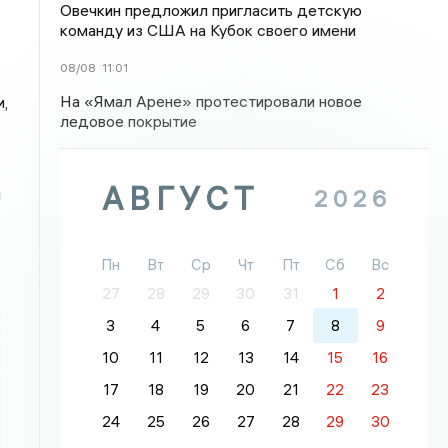
Овечкин предложил пригласить детскую
команду из США на Кубок своего имени
08/08
11:01
На «Ямал Арене» протестировали новое
,
ледовое покрытие
АВГУСТ
я
2026
Пн
Вт
Ср
Чт
Пт
Сб
Вс
27
28
29
30
31
1
2
3
4
5
6
7
8
9
10
11
12
13
14
15
16
17
18
19
20
21
22
23
24
25
26
27
28
29
30