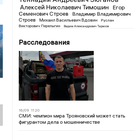
Алексей Николаевич Тимошин
Егор
Семенович Строев
Владимир Владимирович
Строев
Михаил Васильевич Вдовин
Руслан
Викторович Перелыгин
Вадим Александрович Тарасов
Расследования
в
16/09
11:20
СМИ: чемпион мира Трояновский может стать
фигурантом дела о мошенничестве