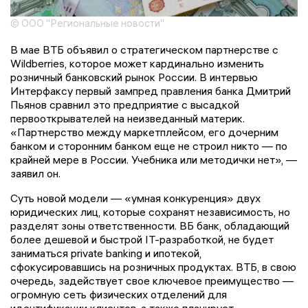
© ООО "Региональные новости"
В мае ВТБ объявил о стратегическом партнерстве с
Wildberries, которое может кардинально изменить
розничный банковский рынок России. В интервью
Интерфаксу первый зампред правления банка Дмитрий
Пьянов сравнил это предприятие с высадкой
первооткрывателей на неизведанный материк.
«Партнерство между маркетплейсом, его дочерним
банком и сторонним банком еще не строил никто — по
крайней мере в России. Учебника или методички нет», —
заявил он.
Суть новой модели — «умная конкуренция» двух
юридических лиц, которые сохранят независимость, но
разделят зоны ответственности. ВБ банк, обладающий
более дешевой и быстрой IT-разработкой, не будет
заниматься private banking и ипотекой,
сфокусировавшись на розничных продуктах. ВТБ, в свою
очередь, задействует свое ключевое преимущество —
огромную сеть физических отделений для
идентификации клиентов, а также планирует