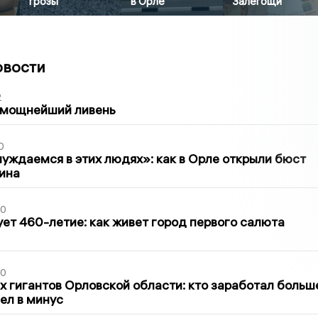
грозы
в Орле
Залегощи
овости
2
 мощнейший ливень
0
уждаемся в этих людях»: как в Орле открыли бюст
ина
30
ет 460-летие: как живет город первого салюта
30
х гигантов Орловской области: кто заработал больш
шел в минус