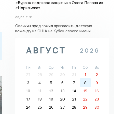
«Буран» подписал защитника Олега Попова из
«Норильска»
08/08
11:31
Овечкин предложил пригласить детскую
команду из США на Кубок своего имени
АВГУСТ
2026
Пн
Вт
Ср
Чт
Пт
Сб
Вс
27
28
29
30
31
1
2
3
4
5
6
7
8
9
10
11
12
13
14
15
16
т
17
18
19
20
21
22
23
24
25
26
27
28
29
30