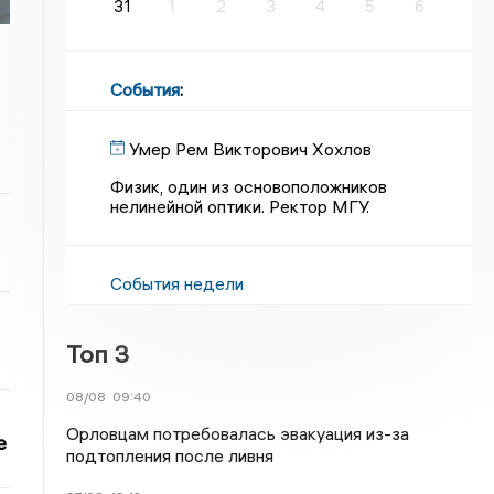
31
1
2
3
4
5
6
События
:
Умер Рем Викторович Хохлов
Физик, один из основоположников
нелинейной оптики. Ректор МГУ.
События недели
Топ 3
08/08
09:40
Орловцам потребовалась эвакуация из-за
е
подтопления после ливня