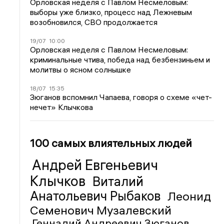
Орловская неделя с Павлом Несмеловым:
выборы уже близко, процесс над Лежневым
возобновился, СВО продолжается
19/07
10:00
Орловская неделя с Павлом Несмеловым:
криминальные чтива, победа над безбензиньем и
молитвы о ясном солнышке
18/07
15:35
Зюганов вспомнил Чапаева, говоря о схеме «чет-
нечет» Клычкова
100 самых влиятельных людей
Андрей Евгеньевич
Клычков
Виталий
Анатольевич Рыбаков
Леонид
Семенович Музалевский
Геннадий Андреевич Зюганов