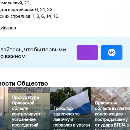
омольский, 22,
догвардейский: 6, 21, 23.
ких стрелков: 1, 3, 6, 14, 16.
 Иванов
вайтесь, чтобы первыми
 о важном:
вости Общество
ый
Прокуратура
Орловской
Орловская
области
Триколор
область выплати
о
контролирует
зацепился за
компенсацию
устранение
лавочку и
пострадавшему
последствий
порвался в ураган
от удара БПЛА в