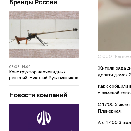
Бренды России
© ООО "Региона
08/08
14:00
Жители ряда до
Конструктор неочевидных
девяти домах З
решений: Николай Рукавишников
Как сообщили в
с заменой тепл
Новости компаний
С 17:00 3 июля
Планерная.
А с 17:00 3 ию