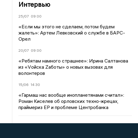
Интервью
25/07
09:00
«Если мы этого не сделаем, потом будем
жалеть»: Артем Левковский о службе в БАРС-
Орел
20/07
09:00
«Ребятам намного страшнее»: Ирина Салтанова
из «Vойска Zаботы» о новых вызовах для
волонтеров
15/06
14:30
«Гармаш нас вообще инопланетянами считал»:
Роман Киселев об орловских техно-жрецах,
праймериз ЕР и проблеме Центробанка