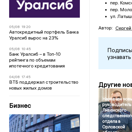
пер. Комс
пер. Моло
ул. Латышс
05/08
19:20
Автор:
Сергей
Автокредитный портфель Банка
Уралсиб вырос на 23%
Подписы
05/08
10:45
Банк Уралсиб – в Топ-10
узнавать
рейтинга по объемам
ипотечного кредитования
04/08
17:45
ВТБ поддержал строительство
Другие но
новых жилых домов
Назначен нов
Бизнес
руководитель
Ливенского
следственног
отдела в
Орловской