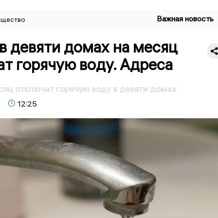
Важная новость
щество
в девяти домах на месяц
т горячую воду. Адреса
сяц отключат горячую воду в девяти домах
12:25