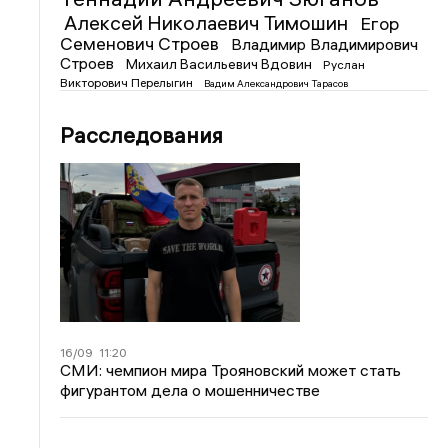
Алексей Николаевич Тимошин
Егор
Семенович Строев
Владимир Владимирович
Строев
Михаил Васильевич Вдовин
Руслан
Викторович Перелыгин
Вадим Александрович Тарасов
Расследования
16/09
11:20
СМИ: чемпион мира Трояновский может стать
фигурантом дела о мошенничестве