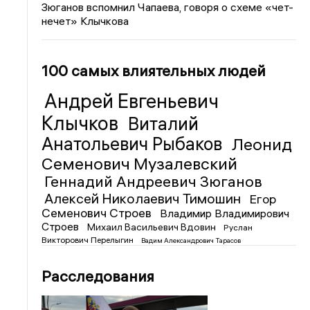
Зюганов вспомнил Чапаева, говоря о схеме «чет-
нечет» Клычкова
100 самых влиятельных людей
Андрей Евгеньевич
Клычков
Виталий
Анатольевич Рыбаков
Леонид
Семенович Музалевский
Геннадий Андреевич Зюганов
Алексей Николаевич Тимошин
Егор
Семенович Строев
Владимир Владимирович
Строев
Михаил Васильевич Вдовин
Руслан
Викторович Перелыгин
Вадим Александрович Тарасов
Расследования