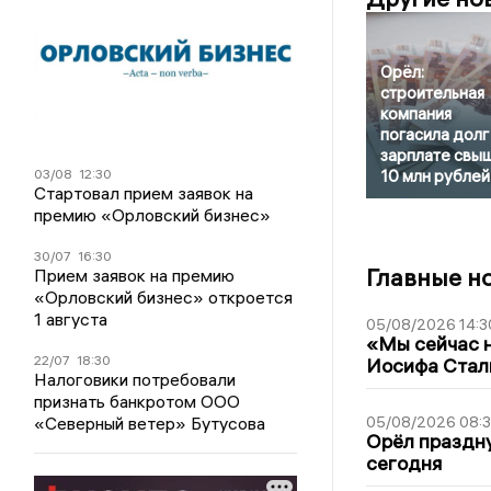
Орёл:
строительная
компания
погасила долг
зарплате свы
03/08
12:30
10 млн рублей
Стартовал прием заявок на
премию «Орловский бизнес»
30/07
16:30
Главные н
Прием заявок на премию
«Орловский бизнес» откроется
1 августа
05/08/2026 14:3
«Мы сейчас н
22/07
18:30
Иосифа Стал
Налоговики потребовали
признать банкротом ООО
«Северный ветер» Бутусова
05/08/2026 08:
Орёл праздну
сегодня