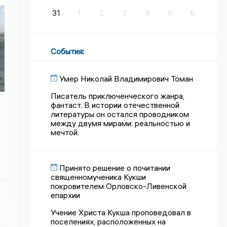
31
1
2
3
4
5
6
События
:
Умер Николай Владимирович Томан
Писатель приключенческого жанра,
фантаст. В истории отечественной
литературы он остался проводником
между двумя мирами: реальностью и
мечтой.
Принято решение о почитании
священномученика Кукши
покровителем Орловско-Ливенской
епархии
Учение Христа Кукша проповедовал в
поселениях, расположенных на