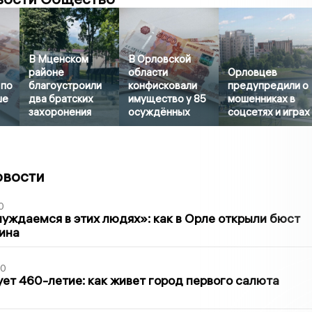
В Мценском
В Орловской
районе
области
Орловцев
 по
благоустроили
конфисковали
предупредили о
ше
два братских
имущество у 85
мошенниках в
захоронения
осуждённых
соцсетях и играх
овости
0
уждаемся в этих людях»: как в Орле открыли бюст
ина
30
ет 460-летие: как живет город первого салюта