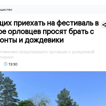
щество
их приехать на фестиваль в
е орловцев просят брать с
зонты и дождевики
товиново предупредило орловцев о дождливой
ходных
13:30