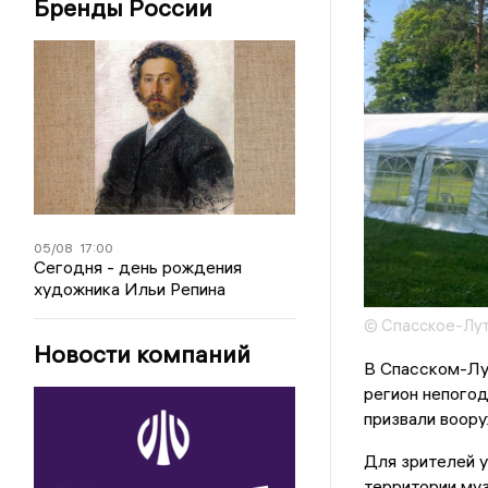
Бренды России
05/08
17:00
Сегодня - день рождения
художника Ильи Репина
© Спасское-Лу
Новости компаний
В Спасском-Лу
регион непого
призвали воору
Для зрителей у
территории муз