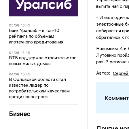
выпить чая с п
- И ещё один в
электронные би
05/08
10:45
Банк Уралсиб – в Топ-10
собирается при
рейтинга по объемам
обратились к г
ипотечного кредитования
Напомним, 4 и 
04/08
17:45
Лутовино пройд
ВТБ поддержал строительство
раз. В регионе
новых жилых домов
Автор:
Сергей
04/08
16:45
В Орловской области стал
известен лидер по
потребительским качествам
среди новостроек
Коммент
Бизнес
Другие но