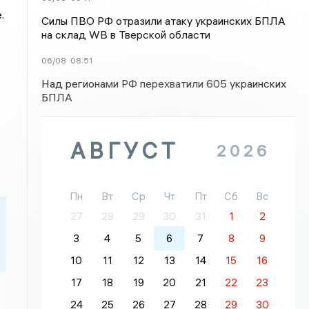
.
Силы ПВО РФ отразили атаку украинских БПЛА
на склад WB в Тверской области
06/08
08:51
Над регионами РФ перехватили 605 украинских
БПЛА
АВГУСТ
2026
Пн
Вт
Ср
Чт
Пт
Сб
Вс
27
28
29
30
31
1
2
3
4
5
6
7
8
9
10
11
12
13
14
15
16
17
18
19
20
21
22
23
24
25
26
27
28
29
30