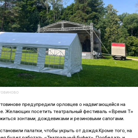
товиново
товинове предупредили орловцев о надвигающейся на
де. Желающих посетить театральный фестиваль «Время Т»
житься зонтами, дождевиками и резиновыми сапогами.
становили палатки, чтобы укрыть от дождя.Кроме того, на
ея будет работать «Театральный буфет». Пообедать и