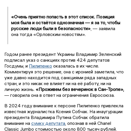
«Очень приятно попасть в этот список. Позиция
моя была и остаётся однозначная — я за то, чтобы
русские люди были в безопасности»
, — заявила
она тогда «Орловским новостям».
Годом ранее президент Украины Владимир Зеленский
подписал указ о санкциях против 424 депутатов
Госдумы, и
Пилипенко
оказалась в их числе.
Комментируя это решение, она с иронией заметила, что
уже давно находится под санкциями ряда западных
стран, и это никак не влияет ни на её работу, ни на
личную жизнь.
«Проживем без вечеринок в Сан-Тропе»,
— говорила она в ответ на ограничения Евросоюза.
В 2024 году внимание к персоне Пилипенко привлекла
известная журналистка Ксения Собчак. На инаугурации
президента Владимира Путина Собчак обратила
внимание на
сумку депутата
, опознав в ней Chanel
Classic Jumbo стоимостью около 800 тысяч рублей.