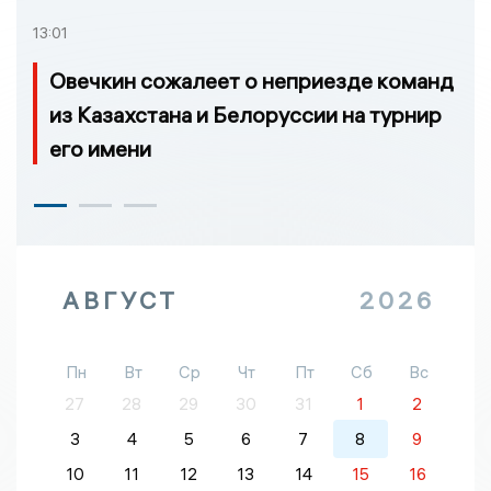
13:01
Овечкин сожалеет о неприезде команд
из Казахстана и Белоруссии на турнир
его имени
АВГУСТ
2026
Пн
Вт
Ср
Чт
Пт
Сб
Вс
27
28
29
30
31
1
2
3
4
5
6
7
8
9
10
11
12
13
14
15
16