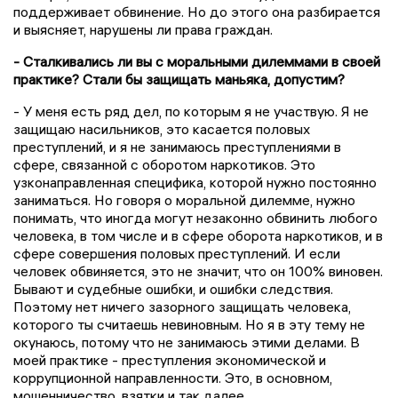
поддерживает обвинение. Но до этого она разбирается
и выясняет, нарушены ли права граждан.
- Сталкивались ли вы с моральными дилеммами в своей
практике? Стали бы защищать маньяка, допустим?
- У меня есть ряд дел, по которым я не участвую. Я не
защищаю насильников, это касается половых
преступлений, и я не занимаюсь преступлениями в
сфере, связанной с оборотом наркотиков. Это
узконаправленная специфика, которой нужно постоянно
заниматься. Но говоря о моральной дилемме, нужно
понимать, что иногда могут незаконно обвинить любого
человека, в том числе и в сфере оборота наркотиков, и в
сфере совершения половых преступлений. И если
человек обвиняется, это не значит, что он 100% виновен.
Бывают и судебные ошибки, и ошибки следствия.
Поэтому нет ничего зазорного защищать человека,
которого ты считаешь невиновным. Но я в эту тему не
окунаюсь, потому что не занимаюсь этими делами. В
моей практике - преступления экономической и
коррупционной направленности. Это, в основном,
мошенничество, взятки и так далее.