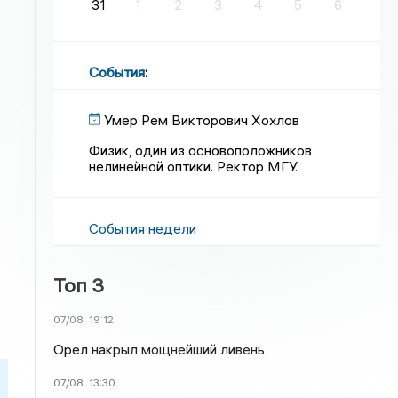
31
1
2
3
4
5
6
События
:
Умер Рем Викторович Хохлов
Физик, один из основоположников
нелинейной оптики. Ректор МГУ.
События недели
Топ 3
07/08
19:12
Орел накрыл мощнейший ливень
07/08
13:30