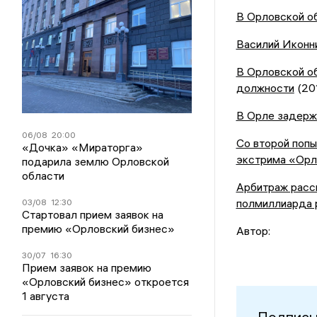
В Орловской об
Василий Иконни
В Орловской о
должности
(20
В Орле задерж
06/08
20:00
Со второй попы
«Дочка» «Мираторга»
экстрима «Орл
подарила землю Орловской
области
Арбитраж расс
полмиллиарда 
03/08
12:30
Стартовал прием заявок на
премию «Орловский бизнес»
Автор:
30/07
16:30
Прием заявок на премию
«Орловский бизнес» откроется
1 августа
Подписы