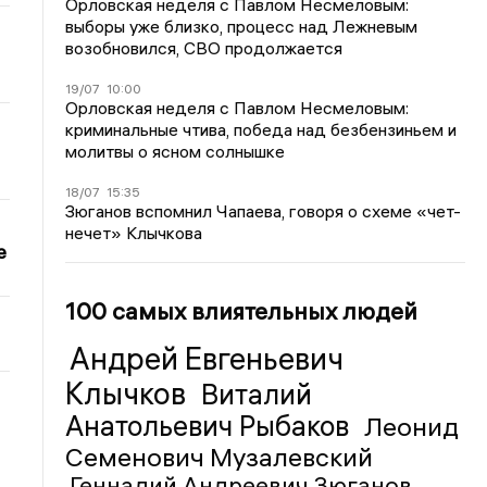
Орловская неделя с Павлом Несмеловым:
выборы уже близко, процесс над Лежневым
возобновился, СВО продолжается
19/07
10:00
Орловская неделя с Павлом Несмеловым:
криминальные чтива, победа над безбензиньем и
молитвы о ясном солнышке
18/07
15:35
Зюганов вспомнил Чапаева, говоря о схеме «чет-
нечет» Клычкова
е
100 самых влиятельных людей
Андрей Евгеньевич
Клычков
Виталий
Анатольевич Рыбаков
Леонид
Семенович Музалевский
Геннадий Андреевич Зюганов