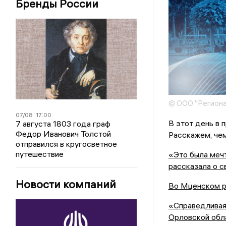
Бренды России
© ООО "Региона
07/08
17:00
В этот день в 
7 августа 1803 года граф
Федор Иванович Толстой
Расскажем, чем
отправился в кругосветное
путешествие
«Это была мечт
рассказала о с
Новости компаний
Во Мценском р
«Справедливая 
Орловской обл