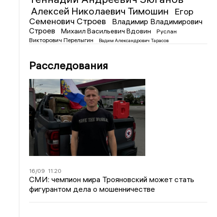
Алексей Николаевич Тимошин
Егор
Семенович Строев
Владимир Владимирович
Строев
Михаил Васильевич Вдовин
Руслан
Викторович Перелыгин
Вадим Александрович Тарасов
Расследования
16/09
11:20
СМИ: чемпион мира Трояновский может стать
фигурантом дела о мошенничестве