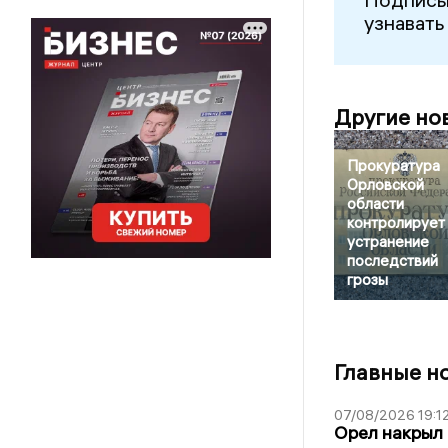
узнавать
Другие но
Прокуратура
Орловской
области
контролирует
устранение
последствий
грозы
Главные н
07/08/2026 19:1
Орел накрыл