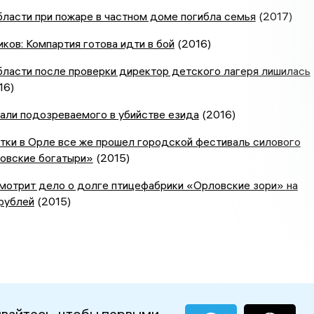
ласти при пожаре в частном доме погибла семья
(2017)
ков: Компартия готова идти в бой
(2016)
бласти после проверки директор детского лагеря лишилась
16)
али подозреваемого в убийстве езида
(2016)
тки в Орле все же прошел городской фестиваль силового
овские богатыри»
(2015)
мотрит дело о долге птицефабрики «Орловские зори» на
рублей
(2015)
вайтесь, чтобы первыми