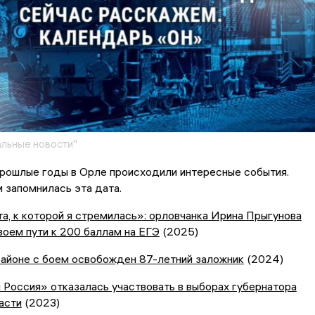
льные новости"
прошлые годы в Орле происходили интересные события.
 запомнилась эта дата.
а, к которой я стремилась»: орловчанка Ирина Прыгунова
воем пути к 200 баллам на ЕГЭ
(2025)
айоне с боем освобожден 87-летний заложник
(2024)
Россия» отказалась участвовать в выборах губернатора
асти
(2023)