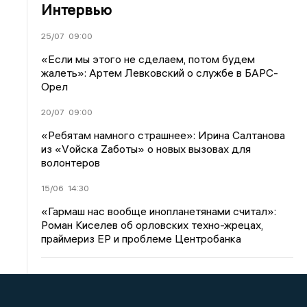
Интервью
25/07
09:00
«Если мы этого не сделаем, потом будем
жалеть»: Артем Левковский о службе в БАРС-
Орел
20/07
09:00
«Ребятам намного страшнее»: Ирина Салтанова
из «Vойска Zаботы» о новых вызовах для
волонтеров
15/06
14:30
«Гармаш нас вообще инопланетянами считал»:
Роман Киселев об орловских техно-жрецах,
праймериз ЕР и проблеме Центробанка