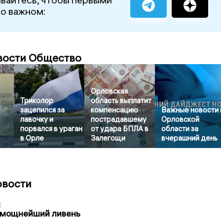
 о важном:
вости Общество
Орловская
Триколор
область выплатит
зацепился за
компенсацию
Важные новости 
лавочку и
пострадавшему
Орловской
порвался в ураган
от удара БПЛА в
области за
в Орле
Залегощи
вчерашний день
овости
2
 мощнейший ливень