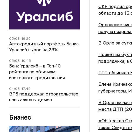
СКР подлил ср
области до 15 
Орловские чино
получат зарпла
05/08
19:20
В Орле за сутк
Автокредитный портфель Банка
Уралсиб вырос на 23%
Привет из бух
подрядчика, а 
05/08
10:45
Банк Уралсиб – в Топ-10
рейтинга по объемам
ТТП обвинило 
ипотечного кредитования
Елена Крачнако
04/08
17:45
губернаторы. И
ВТБ поддержал строительство
новых жилых домов
В Орле пьяная 
места ДТП
(20
Бизнес
«Общество Сто
такие Свидете