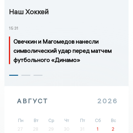
Наш Хоккей
15:31
Овечкин и Магомедов нанесли
символический удар перед матчем
футбольного «Динамо»
АВГУСТ
2026
Пн
Вт
Ср
Чт
Пт
Сб
Вс
27
28
29
30
31
1
2