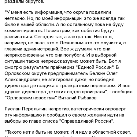
разделы округов.
"У меня есть информация, что округа поделили
негласно. Но, по моей информации, это же всегда так
было в нашей области. А по остальному пока не буду
комментировать. Посмотрим, как события будут
развиваться. Сегодня так, а завтра так. Никто ж,
например, не знал, что с Лежневым что-то случится, с
главами администраций. Все ж думали, что они
неприкосновенны, что они полубоги. И в выборной
ситуации также непредсказуемо может быть. Вот я
смотрю результаты праймериз "Единой России". В
Орловском округе предприниматель Белкин Олег
Александрович, не агитировал даже, но победил
директора детсадика с троекратным перевесом. И все
другие директора детских садов проиграли", - сообщил
"Орловским новостям" Виталий Рыбаков.
Руслан Перелыгин, напротив, категорически опроверг
эту информацию и сообщил о своем желании идти на
выборы во главе списка "Справедливой России".
"Такого нет и быть не может. И я иду в областной совет.