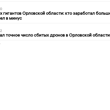
30
х гигантов Орловской области: кто заработал больш
шел в минус
02
ал точное число сбитых дронов в Орловской области
2