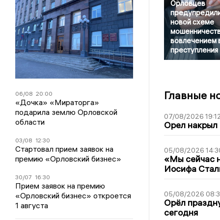
Орловцев
предупредили
новой схеме
мошенничеств
вовлечением 
преступления
Главные н
06/08
20:00
«Дочка» «Мираторга»
подарила землю Орловской
07/08/2026 19:1
области
Орел накрыл
03/08
12:30
Стартовал прием заявок на
05/08/2026 14:3
«Мы сейчас н
премию «Орловский бизнес»
Иосифа Стал
30/07
16:30
Прием заявок на премию
05/08/2026 08:
«Орловский бизнес» откроется
Орёл праздну
1 августа
сегодня