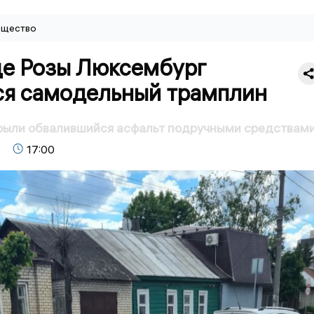
щество
це Розы Люксембург
ся самодельный трамплин
рыли обвалившийся асфальт подручными средствам
17:00