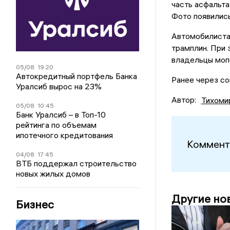
часть асфальта
Фото появились
Автомобилиста
трамплин. При 
владельцы моп
05/08
19:20
Автокредитный портфель Банка
Ранее через с
Уралсиб вырос на 23%
Автор:
Тихоми
05/08
10:45
Банк Уралсиб – в Топ-10
рейтинга по объемам
ипотечного кредитования
Коммент
04/08
17:45
ВТБ поддержал строительство
новых жилых домов
Другие но
Бизнес