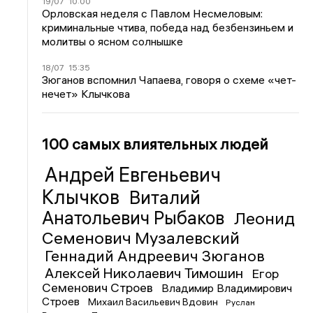
19/07
10:00
Орловская неделя с Павлом Несмеловым:
криминальные чтива, победа над безбензиньем и
молитвы о ясном солнышке
18/07
15:35
Зюганов вспомнил Чапаева, говоря о схеме «чет-
нечет» Клычкова
100 самых влиятельных людей
Андрей Евгеньевич
Клычков
Виталий
Анатольевич Рыбаков
Леонид
Семенович Музалевский
Геннадий Андреевич Зюганов
Алексей Николаевич Тимошин
Егор
Семенович Строев
Владимир Владимирович
Строев
Михаил Васильевич Вдовин
Руслан