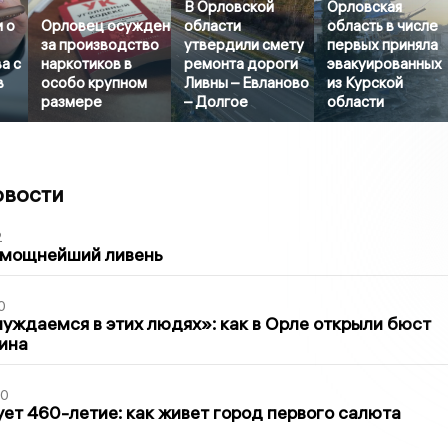
В Орловской
Орловская
 о
Орловец осужден
области
область в числе
за производство
утвердили смету
первых приняла
а с
наркотиков в
ремонта дороги
эвакуированных
в
особо крупном
Ливны – Евланово
из Курской
размере
– Долгое
области
овости
2
 мощнейший ливень
0
уждаемся в этих людях»: как в Орле открыли бюст
ина
30
ет 460-летие: как живет город первого салюта