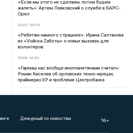
«Если мы этого не сделаем, потом будем
жалеть»: Артем Левковский о службе в БАРС-
Орел
20/07
09:00
«Ребятам намного страшнее»: Ирина Салтанова
из «Vойска Zаботы» о новых вызовах для
волонтеров
15/06
14:30
«Гармаш нас вообще инопланетянами считал»:
Роман Киселев об орловских техно-жрецах,
праймериз ЕР и проблеме Центробанка
инге
Дежурный по новостям
16+