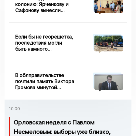
колонию: Ярченкову и
Сафонову вынесли
приговор по делу о
взятке
Если бы не георешетка,
последствия могли
быть намного
серьезнее: Вдовин о
сходе песка на
Дворянке
В облправительстве
почтили память Виктора
Громова минутой
молчания
10:00
Орловская неделя с Павлом
Несмеловым: выборы уже близко,