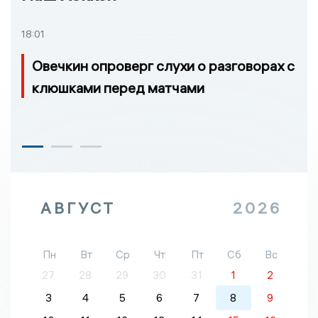
18:01
Овечкин опроверг слухи о разговорах с
клюшками перед матчами
АВГУСТ
2026
Пн
Вт
Ср
Чт
Пт
Сб
Вс
27
28
29
30
31
1
2
3
4
5
6
7
8
9