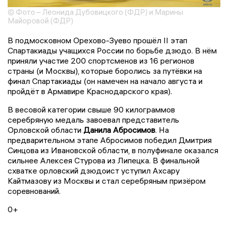
© Фото – Леонида Дубовицкого (ФДР) и Марины
Майоровой (ФДР)
В подмосковном Орехово-Зуево прошёл II этап
Спартакиады учащихся России по борьбе дзюдо. В нём
приняли участие 200 спортсменов из 16 регионов
страны (и Москвы), которые боролись за путёвки на
финал Спартакиады (он намечен на начало августа и
пройдёт в Армавире Краснодарского края).
В весовой категории свыше 90 килограммов
серебряную медаль завоевал представитель
Орловской области
Данила Абросимов
. На
предварительном этапе Абросимов победил Дмитрия
Синцова из Ивановской области, в полуфинале оказался
сильнее Алексея Стурова из Липецка. В финальной
схватке орловский дзюдоист уступил Ахсару
Кайтмазову из Москвы и стал серебряным призёром
соревнований.
0+