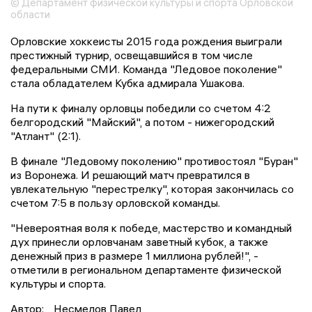
© Департамент физической культуры и спорта Орловской
области
Орловские хоккеисты 2015 года рождения выиграли
престижный турнир, освещавшийся в том числе
федеральными СМИ. Команда "Ледовое поколение"
стала обладателем Кубка адмирала Ушакова.
На пути к финалу орловцы победили со счетом 4:2
белгородский "Майский", а потом - нижегородский
"Атлант" (2:1).
В финале "Ледовому поколению" противостоял "Буран"
из Воронежа. И решающий матч превратился в
увлекательную "перестрелку", которая закончилась со
счетом 7:5 в пользу орловской команды.
"Невероятная воля к победе, мастерство и командный
дух принесли орловчанам заветный кубок, а также
денежный приз в размере 1 миллиона рублей!", -
отметили в региональном департаменте физической
культуры и спорта.
Автор:
Несмелов Павел