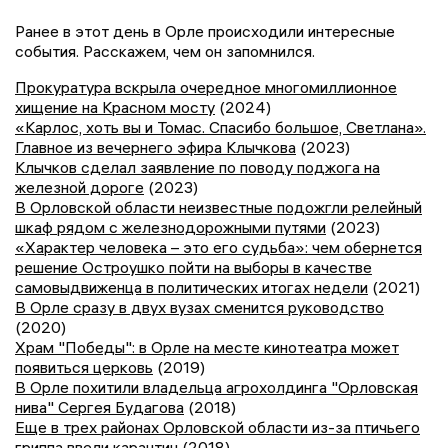
Ранее в этот день в Орле происходили интересные
события. Расскажем, чем он запомнился.
Прокуратура вскрыла очередное многомиллионное
хищение на Красном мосту
(2024)
«Карлос, хоть вы и Томас. Спасибо большое, Светлана».
Главное из вечернего эфира Клычкова
(2023)
Клычков сделал заявление по поводу поджога на
железной дороге
(2023)
В Орловской области неизвестные подожгли релейный
шкаф рядом с железнодорожными путями
(2023)
«Характер человека – это его судьба»: чем обернется
решение Остроушко пойти на выборы в качестве
самовыдвиженца в политических итогах недели
(2021)
В Орле сразу в двух вузах сменится руководство
(2020)
Храм "Победы": в Орле на месте кинотеатра может
появиться церковь
(2019)
В Орле похитили владельца агрохолдинга "Орловская
нива" Сергея Будагова
(2018)
Еще в трех районах Орловской области из-за птичьего
гриппа ввели карантин
(2018)