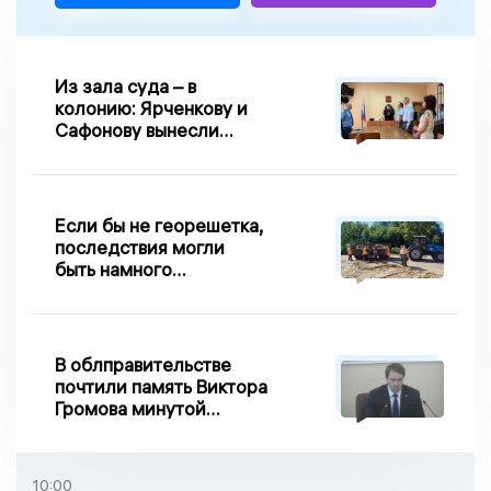
Из зала суда – в
колонию: Ярченкову и
Сафонову вынесли
приговор по делу о
взятке
Если бы не георешетка,
последствия могли
быть намного
серьезнее: Вдовин о
сходе песка на
Дворянке
В облправительстве
почтили память Виктора
Громова минутой
молчания
10:00