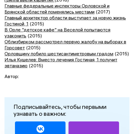
Главные федеральные инспекторы Орловской и
Брянской областей поменялись местами
(2017)
Главный архитектор области выступает за новую жизнь
Гостиной, 1
(2015)
В Орле "детское кафе" на Веселой попытаются
узаконить
(2015)
Облизбирком рассмотрел первую жалобу на выборах в
Горсовет
(2015)
Орловщину побило шестисантиметровым градом
(2015)
Илья Кушелев: Вместо лечения Гостиная, 1 получит
эвтаназию
(2015)
Автор:
Подписывайтесь, чтобы первыми
узнавать о важном: