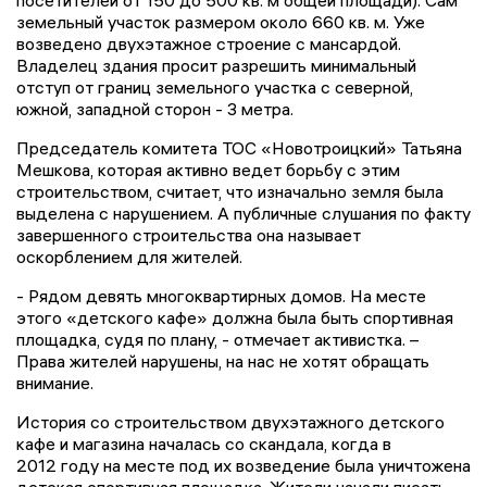
посетителей от 150 до 500 кв. м общей площади). Сам
земельный участок размером около 660 кв. м. Уже
возведено двухэтажное строение с мансардой.
Владелец здания просит разрешить минимальный
отступ от границ земельного участка с северной,
южной, западной сторон - 3 метра.
Председатель комитета ТОС «Новотроицкий» Татьяна
Мешкова, которая активно ведет борьбу с этим
строительством, считает, что изначально земля была
выделена с нарушением. А публичные слушания по факту
завершенного строительства она называет
оскорблением для жителей.
- Рядом девять многоквартирных домов. На месте
этого «детского кафе» должна была быть спортивная
площадка, судя по плану, - отмечает активистка. –
Права жителей нарушены, на нас не хотят обращать
внимание.
История со строительством двухэтажного детского
кафе и магазина началась со скандала, когда в
2012 году на месте под их возведение была уничтожена