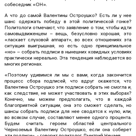
собеседник «ОН».
А что до самой Валентины Остроушко? Есть ли у нее
шанс одержать победу в этой политической гонке?
Политологи отмечают, что заявление о том, чтобы идти
самовыдвиженцем – вещь, безусловно хорошая, это
«ласкает слуховой аппарат», во всех отношениях эта
ситуация выигрышная, но есть одно принципиальное
«но» – собрать подписи в нынешних ковидных условиях
практически нереально. Эта тенденция наблюдается во
многих регионах.
«Поэтому удивимся ли мы с вами, когда закончится
процесс сбора подписей, что вдруг окажется, что
Валентина Остроушко эти подписи собрать не смогла и,
как следствие, не может участвовать в этих выборах?
Конечно, мы можем предполагать, что в каждой
благоприятной ситуации, она это сможет сделать, но
шансы собрать подписи для нее сводятся к нулю, или,
во всяком случае, составляют менее одного процента.
Будем считать героем областей центрального
Черноземья Валентину Остроушко, если она соберет
эти подписи», - говорит политолог Дмитрий Нечаев.