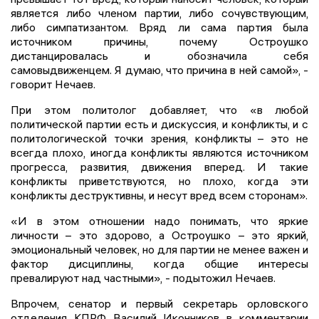
является либо членом партии, либо сочувствующим,
либо симпатизантом. Вряд ли сама партия была
источником причины, почему Остроушко
дистанцировалась и обозначила себя
самовыдвиженцем. Я думаю, что причина в ней самой», -
говорит Нечаев.
При этом политолог добавляет, что «в любой
политической партии есть и дискуссия, и конфликты, и с
политологической точки зрения, конфликты – это не
всегда плохо, иногда конфликты являются источником
прогресса, развития, движения вперед. И такие
конфликты приветствуются, но плохо, когда эти
конфликты деструктивны, и несут вред всем сторонам».
«И в этом отношении надо понимать, что яркие
личности – это здорово, а Остроушко – это яркий,
эмоциональный человек, но для партии не менее важен и
фактор дисциплины, когда общие интересы
превалируют над частными», - подытожил Нечаев.
Впрочем, сенатор и первый секретарь орловского
отделения КПРФ Василий Иконников в комментарии