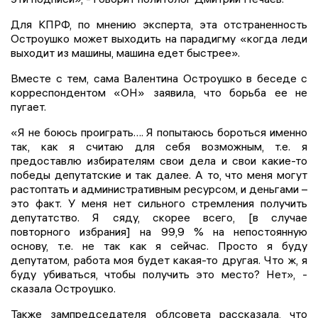
Для КПРФ, по мнению эксперта, эта отстраненность
Остроушко может выходить на парадигму «когда леди
выходит из машины, машина едет быстрее».
Вместе с тем, сама Валентина Остроушко в беседе с
корреспондентом «ОН» заявила, что борьба ее не
пугает.
«Я не боюсь проиграть…. Я попытаюсь бороться именно
так, как я считаю для себя возможным, т.е. я
предоставлю избирателям свои дела и свои какие-то
победы депутатские и так далее. А то, что меня могут
растоптать и административным ресурсом, и деньгами –
это факт. У меня нет сильного стремления получить
депутатство. Я сяду, скорее всего, [в случае
повторного избрания] на 99,9 % на непостоянную
основу, т.е. не так как я сейчас. Просто я буду
депутатом, работа моя будет какая-то другая. Что ж, я
буду убиваться, чтобы получить это место? Нет», -
сказала Остроушко.
Также зампредседателя облсовета рассказала, что