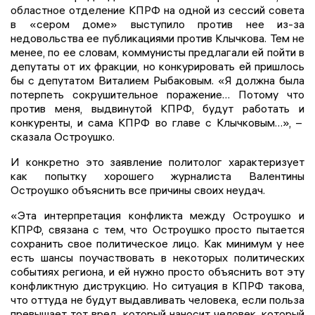
областное отделение КПРФ на одной из сессий совета
в «сером доме» выступило против нее из-за
недовольства ее публикациями против Клычкова. Тем не
менее, по ее словам, коммунисты предлагали ей пойти в
депутаты от их фракции, но конкурировать ей пришлось
бы с депутатом Виталием Рыбаковым. «Я должна была
потерпеть сокрушительное поражение… Потому что
против меня, выдвинутой КПРФ, будут работать и
конкуренты, и сама КПРФ во главе с Клычковым…», –
сказала Остроушко.
И конкретно это заявление политолог характеризует
как попытку хорошего журналиста Валентины
Остроушко объяснить все причины своих неудач.
«Эта интерпретация конфликта между Остроушко и
КПРФ, связана с тем, что Остроушко просто пытается
сохранить свое политическое лицо. Как минимум у нее
есть шансы поучаствовать в некоторых политических
событиях региона, и ей нужно просто объяснить вот эту
конфликтную диструкцию. Но ситуация в КПРФ такова,
что оттуда не будут выдавливать человека, если польза
превышает тот вред, который наносит человек, который