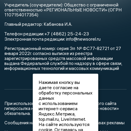
Учредитель (соучредители): Общество с ограниченной
ответственностью «РЕГИОНАЛЬНЫЕ НОВОСТИ» (ОГРН
1107154017354)
Главный редактор: Кабанова И.А.
+7 (4862) 25-24-23
Телефон редакции:
info@newsorel.ru
Электронная почта редакции:
Регистрационный номер: серия Эл № ФС77-82721 от 27
января 2022г. согласно выписке из реестра
зарегистрированных средств массовой информации
выдана Федеральной службой по надзору в сфере связи,
информационных технологий и массовых коммуникаций
Нажимая кнопку вы
даете согласие на
обработку персональных
данных
с использованием
При использовании любого материала с данного сайта
гиперссылка на Сетевое издание «Орловские новости»
интернет-сервиса
обязательна.
Яндекс.Метрика,
top.mail.ru, LiveInternet.
Сообщения на сером фоне размещены на правах рекламы
На сайте используются
cookie. Оставаясь на