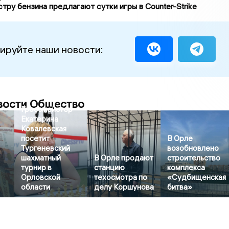
стру бензина предлагают сутки игры в Counter-Strike
ируйте наши новости:
вости Общество
Гроссмейстер
Екатерина
Ковалевская
посетит
В Орле
Тургеневский
возобновлено
шахматный
В Орле продают
строительство
турнир в
станцию
комплекса
Орловской
техосмотра по
«Судбищенская
области
делу Коршунова
битва»