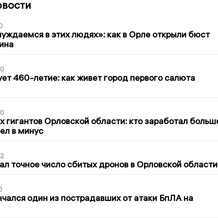
овости
0
уждаемся в этих людях»: как в Орле открыли бюст
ина
30
ет 460-летие: как живет город первого салюта
30
х гигантов Орловской области: кто заработал больш
шел в минус
02
ал точное число сбитых дронов в Орловской области
0
нчался один из пострадавших от атаки БпЛА на