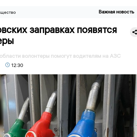
Важная новость
щество
вских заправках появятся
еры
области волонтеры помогут водителям на АЗС
12:30