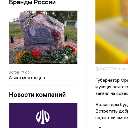
Бренды России
© ООО "Региона
06/08
17:00
Атака мертвецов
Губернатор Ор
муниципалитето
заявил на сове
Новости компаний
Волонтеры буду
Встретить добр
водители смогу