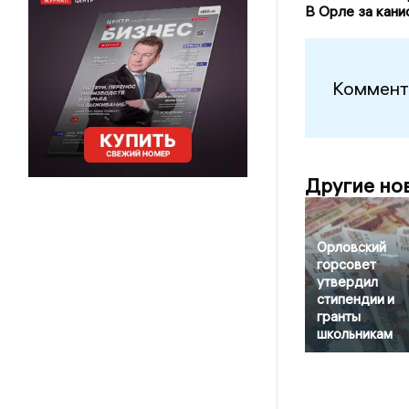
В Орле за кани
Коммент
Другие но
Орловский
горсовет
утвердил
стипендии и
гранты
школьникам