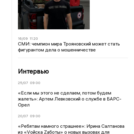
16/09
11:20
СМИ: чемпион мира Трояновский может стать
фигурантом дела о мошенничестве
Интервью
25/07
09:00
«Если мы этого не сделаем, потом будем
жалеть»: Артем Левковский о службе в БАРС-
Орел
20/07
09:00
«Ребятам намного страшнее»: Ирина Салтанова
из «Vойска Zаботы» о новых вызовах для