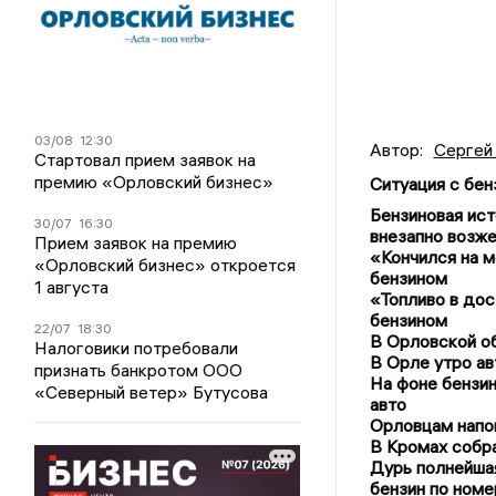
03/08
12:30
Автор:
Сергей
Стартовал прием заявок на
премию «Орловский бизнес»
Ситуация с бен
Бензиновая ист
30/07
16:30
внезапно возже
Прием заявок на премию
«Кончился на м
«Орловский бизнес» откроется
бензином
1 августа
«Топливо в дос
бензином
22/07
18:30
В Орловской о
Налоговики потребовали
В Орле утро ав
признать банкротом ООО
На фоне бензин
«Северный ветер» Бутусова
авто
Орловцам напо
В Кромах собра
Дурь полнейшая
бензин по ном