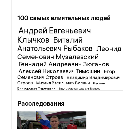
100 самых влиятельных людей
Андрей Евгеньевич
Клычков
Виталий
Анатольевич Рыбаков
Леонид
Семенович Музалевский
Геннадий Андреевич Зюганов
Алексей Николаевич Тимошин
Егор
Семенович Строев
Владимир Владимирович
Строев
Михаил Васильевич Вдовин
Руслан
Викторович Перелыгин
Вадим Александрович Тарасов
Расследования