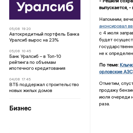
- Решили сохра
выпускается, -
Напомним, веч
анонсировал в
05/08
19:20
с 4 июля запра
Автокредитный портфель Банка
будет осуществ
Уралсиб вырос на 23%
государственно
05/08
10:45
не к определен
Банк Уралсиб – в Топ-10
рейтинга по объемам
По теме:
Клычк
ипотечного кредитования
орловские АЗС
04/08
17:45
Отметим, спуст
ВТБ поддержал строительство
продажу бензи
новых жилых домов
июля очереди н
раза.
Бизнес