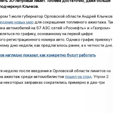
нить 30-литровый лимит. Топлива достаточно, даже больше
 подчеркнул Клычков.
ером 1 июля губернатор Орловской области Андрей Клычков
ведение новых мер
для сокращения топливного ажиотажа. Так
вка автомобилей на 57 АЗС сетей «Роснефть» и «Газпром»
ляться по графику, основанному на первой цифре
го регистрационного номера авто. Однако график привяжут
ному дню недели, как предлагалось ранее, а к четности дня.
ов наглядно показал, как конкретно будут работать
я неделю после введения в Орловской области лимитов на
на ажиотаж среди автомобилистов
пошел на спад
. Утром 2
а некоторых заправках сократились примерно в два-три