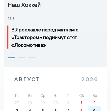
Наш Хоккей
23:31
В Ярославле перед матчем с
«Трактором» поднимут стяг
«Локомотива»
АВГУСТ
2026
Пн
Вт
Ср
Чт
Пт
Сб
Вс
27
28
29
30
31
1
2
3
4
5
6
7
8
9