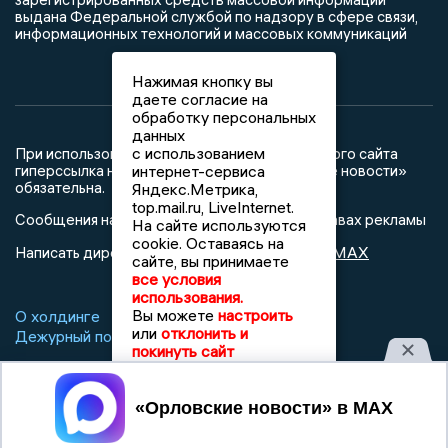
выдана Федеральной службой по надзору в сфере связи,
информационных технологий и массовых коммуникаций
Нажимая кнопку вы
даете согласие на
обработку персональных
данных
с использованием
При использовании любого материала с данного сайта
гиперссылка на Сетевое издание «Орловские новости»
интернет-сервиса
обязательна.
Яндекс.Метрика,
top.mail.ru, LiveInternet.
Сообщения на сером фоне размещены на правах рекламы
На сайте используются
cookie. Оставаясь на
@mazov
MAX
Написать директору в телеграм
или
сайте, вы принимаете
все условия
использования.
Вы можете
настроить
О холдинге
Вакансии
Реклама
или
отклонить и
Дежурный по новостям
покинуть сайт
Принять
16+