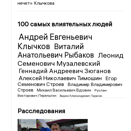
нечет» Клычкова
100 самых влиятельных людей
Андрей Евгеньевич
Клычков
Виталий
Анатольевич Рыбаков
Леонид
Семенович Музалевский
Геннадий Андреевич Зюганов
Алексей Николаевич Тимошин
Егор
Семенович Строев
Владимир Владимирович
Строев
Михаил Васильевич Вдовин
Руслан
Викторович Перелыгин
Вадим Александрович Тарасов
Расследования