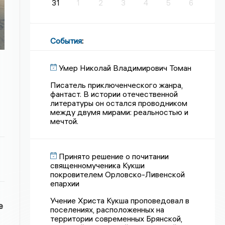
31
1
2
3
4
5
6
События
:
Умер Николай Владимирович Томан
Писатель приключенческого жанра,
фантаст. В истории отечественной
литературы он остался проводником
между двумя мирами: реальностью и
мечтой.
Принято решение о почитании
священномученика Кукши
покровителем Орловско-Ливенской
епархии
Учение Христа Кукша проповедовал в
е
поселениях, расположенных на
территории современных Брянской,