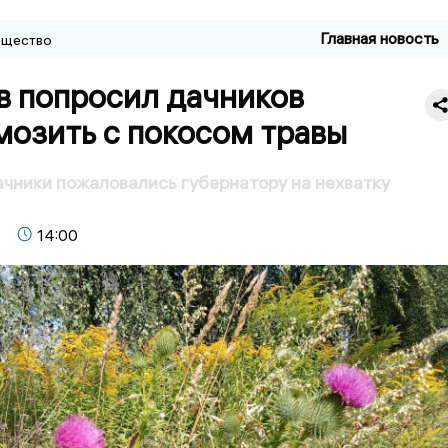
Главная новость
щество
в попросил дачников
мозить с покосом травы
чники пожаловались губернатору на нехватку
14:00