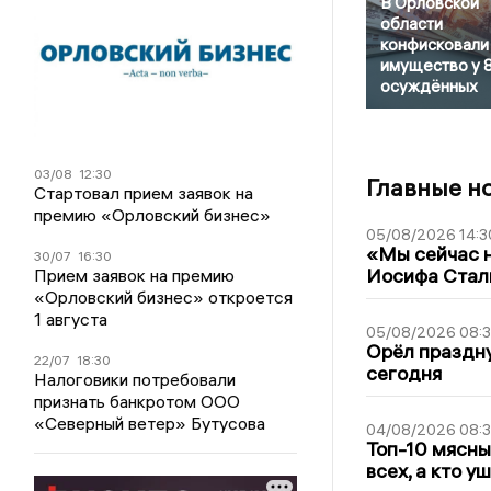
В Орловской
области
конфисковали
имущество у 
осуждённых
03/08
12:30
Главные н
Стартовал прием заявок на
премию «Орловский бизнес»
05/08/2026 14:3
«Мы сейчас н
30/07
16:30
Иосифа Стал
Прием заявок на премию
«Орловский бизнес» откроется
1 августа
05/08/2026 08:
Орёл праздну
22/07
18:30
сегодня
Налоговики потребовали
признать банкротом ООО
«Северный ветер» Бутусова
04/08/2026 08:
Топ-10 мясны
всех, а кто у