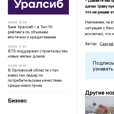
- Давайте мы п
дачах траву ну
что не решив э
Напомним, на в
05/08
10:45
Банк Уралсиб – в Топ-10
ситуация с бен
рейтинга по объемам
исключал, что 
ипотечного кредитования
Автор:
Сергей
04/08
17:45
ВТБ поддержал строительство
новых жилых домов
Подписы
04/08
16:45
узнавать
В Орловской области стал
известен лидер по
потребительским качествам
среди новостроек
Другие но
Бизнес