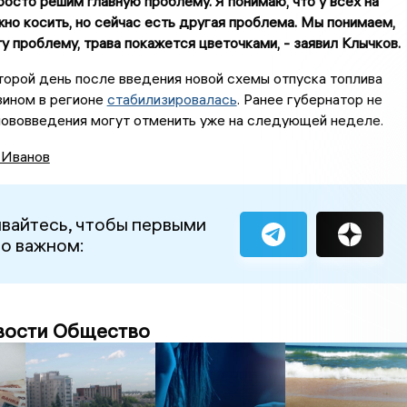
росто решим главную проблему. Я понимаю, что у всех на
жно косить, но сейчас есть другая проблема. Мы понимаем,
ту проблему, трава покажется цветочками, - заявил Клычков.
торой день после введения новой схемы отпуска топлива
зином в регионе
стабилизировалась
. Ранее губернатор не
нововведения могут отменить уже на следующей неделе.
 Иванов
вайтесь, чтобы первыми
 о важном:
вости Общество