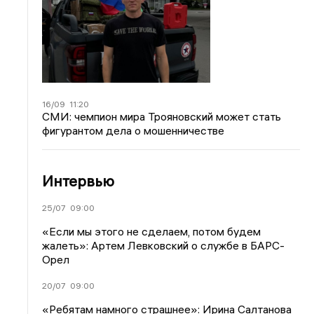
16/09
11:20
СМИ: чемпион мира Трояновский может стать
фигурантом дела о мошенничестве
Интервью
25/07
09:00
«Если мы этого не сделаем, потом будем
жалеть»: Артем Левковский о службе в БАРС-
Орел
20/07
09:00
«Ребятам намного страшнее»: Ирина Салтанова