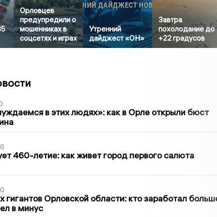
Орловцев
предупредили о
Завтра
85
мошенниках в
Утренний
похолодание до
соцсетях и играх
дайджест «ОН»
+22 градусов
овости
0
уждаемся в этих людях»: как в Орле открыли бюст
ина
30
ет 460-летие: как живет город первого салюта
30
х гигантов Орловской области: кто заработал больш
шел в минус