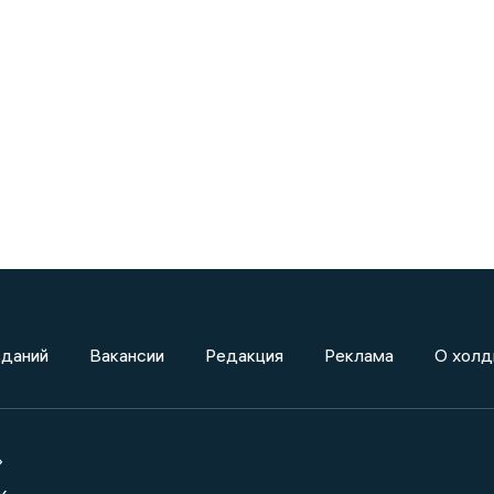
зданий
Вакансии
Редакция
Реклама
О холд
»