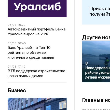
Присыла
получайт
05/08
19:20
Автокредитный портфель Банка
Уралсиб вырос на 23%
Другие но
05/08
10:45
Банк Уралсиб – в Топ-10
рейтинга по объемам
ипотечного кредитования
В
04/08
17:45
Новодеревен
ВТБ поддержал строительство
районе утонул
новых жилых домов
летний мужчи
Бизнес
Главные н