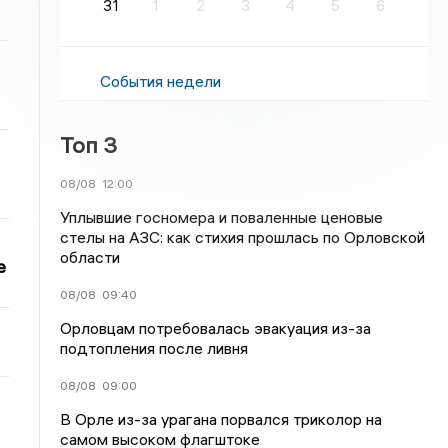
31
1
2
3
4
5
6
События недели
Топ 3
08/08
12:00
Уплывшие госномера и поваленные ценовые
стелы на АЗС: как стихия прошлась по Орловской
области
е
08/08
09:40
Орловцам потребовалась эвакуация из-за
подтопления после ливня
08/08
09:00
В Орле из-за урагана порвался триколор на
самом высоком флагштоке