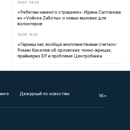
20/07
09:00
«Ребятам намного страшнее»: Ирина Салтанова
из «Vойска Zаботы» о новых вызовах для
волонтеров
15/06
14:30
«Гармаш нас вообще инопланетянами считал»:
Роман Киселев об орловских техно-жрецах,
праймериз ЕР и проблеме Центробанка
инге
Дежурный по новостям
16+