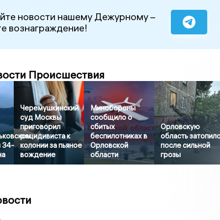
йте новости нашему Дежурному –
е вознаграждение!
вости Происшествия
Черемушкинский
Минобороны
суд Москвы
сообщило о
приговорил
сбитых
Орловскую
ьковском
рецидивиста к
беспилотниках в
область затопил
 34-
колонии за пьяное
Орловской
после сильной
на
вождение
области
грозы
овости