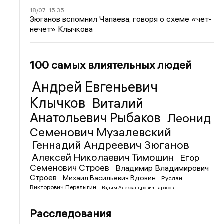
18/07
15:35
Зюганов вспомнил Чапаева, говоря о схеме «чет-
нечет» Клычкова
100 самых влиятельных людей
Андрей Евгеньевич
Клычков
Виталий
Анатольевич Рыбаков
Леонид
Семенович Музалевский
Геннадий Андреевич Зюганов
Алексей Николаевич Тимошин
Егор
Семенович Строев
Владимир Владимирович
Строев
Михаил Васильевич Вдовин
Руслан
Викторович Перелыгин
Вадим Александрович Тарасов
Расследования