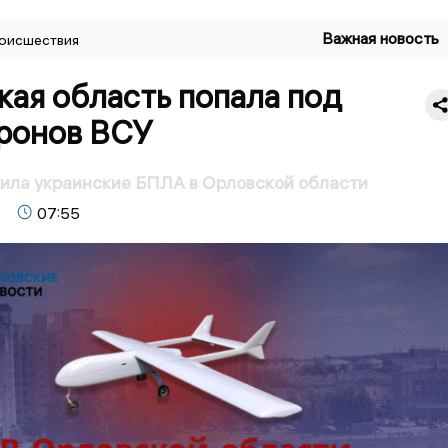
Важная новость
оисшествия
ая область попала под
дронов ВСУ
ила украинские БПЛА в Орловской области
07:55