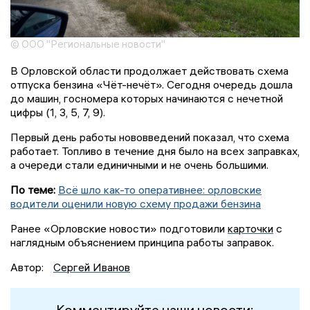
© ООО "Региональные новости"
В Орловской области продолжает действовать схема
отпуска бензина «Чёт-нечёт». Сегодня очередь дошла
до машин, госномера которых начинаются с нечетной
цифры (1, 3, 5, 7, 9).
Первый день работы нововведений показал, что схема
работает. Топливо в течение дня было на всех заправках,
а очереди стали единичными и не очень большими.
По теме:
Всё шло как-то оперативнее: орловские
водители оценили новую схему продажи бензина
Ранее «Орловские новости» подготовили
карточки
с
наглядным объяснением принципа работы заправок.
Автор:
Сергей Иванов
Комментируйте наши новости: