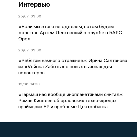
Интервью
25/07
09:00
«Если мы этого не сделаем, потом будем
жалеть»: Артем Левковский о службе в БАРС-
Орел
20/07
09:00
«Ребятам намного страшнее»: Ирина Салтанова
из «Vойска Zаботы» о новых вызовах для
волонтеров
15/06
14:30
«Гармаш нас вообще инопланетянами считал»:
Роман Киселев об орловских техно-жрецах,
праймериз ЕР и проблеме Центробанка