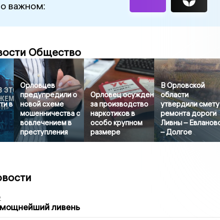
 о важном:
вости Общество
Орловцев
В Орловской
предупредили о
Орловец осужден
области
ти в
новой схеме
за производство
утвердили смету
мошенничества с
наркотиков в
ремонта дороги
вовлечением в
особо крупном
Ливны – Евланов
преступления
размере
– Долгое
овости
2
 мощнейший ливень