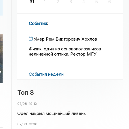
31
1
2
3
4
5
6
События
:
Умер Рем Викторович Хохлов
Физик, один из основоположников
нелинейной оптики. Ректор МГУ.
о
События недели
Топ 3
07/08
19:12
Орел накрыл мощнейший ливень
07/08
13:30