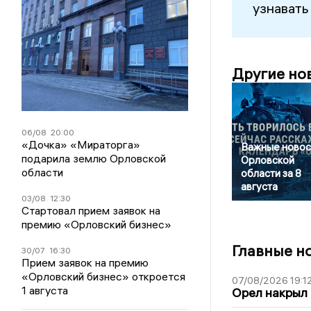
узнавать
Другие но
06/08
20:00
«Дочка» «Мираторга»
Важные новос
подарила землю Орловской
Орловской
области
области за 8
августа
03/08
12:30
Стартовал прием заявок на
премию «Орловский бизнес»
Главные н
30/07
16:30
Прием заявок на премию
«Орловский бизнес» откроется
07/08/2026 19:1
1 августа
Орел накрыл