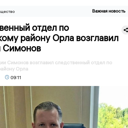
Важная новость
щество
венный отдел по
кому району Орла возглавил
 Симонов
ии Симонов возглавил следственный отдел по
району Орла
09:11