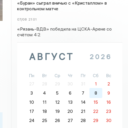
«Буран» сыграл вничью с «Кристаллом» в
контрольном матче
07/08
21:01
«Рязань-ВДВ» победила на ЦСКА-Арене со
счётом 4:2
АВГУСТ
2026
Пн
Вт
Ср
Чт
Пт
Сб
Вс
27
28
29
30
31
1
2
3
4
5
6
7
8
9
10
11
12
13
14
15
16
17
18
19
20
21
22
23
24
25
26
27
28
29
30