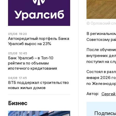
© Орловский с
В регионально
05/08
19:20
Автокредитный портфель Банка
Советскому ра
Уралсиб вырос на 23%
После обучени
05/08
10:45
внутренних де
Банк Уралсиб – в Топ-10
поступил на сл
рейтинга по объемам
ипотечного кредитования
Состоял в разл
января 2026 г
04/08
17:45
ВТБ поддержал строительство
по Железнодор
новых жилых домов
Автор:
Сергей
Бизнес
Подписы