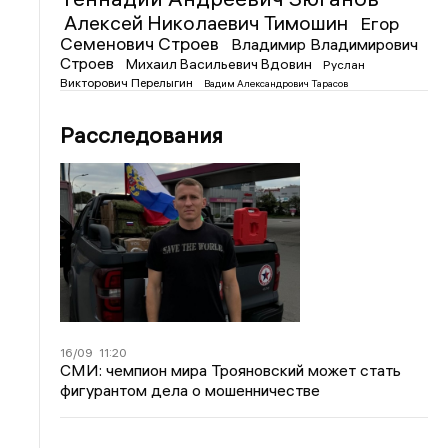
Алексей Николаевич Тимошин
Егор
Семенович Строев
Владимир Владимирович
Строев
Михаил Васильевич Вдовин
Руслан
Викторович Перелыгин
Вадим Александрович Тарасов
Расследования
16/09
11:20
СМИ: чемпион мира Трояновский может стать
фигурантом дела о мошенничестве