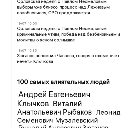
Орловская неделя с Павлом Несмеловым:
выборы уже близко, процесс над Лежневым
возобновился, СВО продолжается
19/07
10:00
Орловская неделя с Павлом Несмеловым:
криминальные чтива, победа над безбензиньем и
молитвы о ясном солнышке
18/07
15:35
Зюганов вспомнил Чапаева, говоря о схеме «чет-
нечет» Клычкова
100 самых влиятельных людей
Андрей Евгеньевич
Клычков
Виталий
Анатольевич Рыбаков
Леонид
Семенович Музалевский
Геннадий Андреевич Зюганов