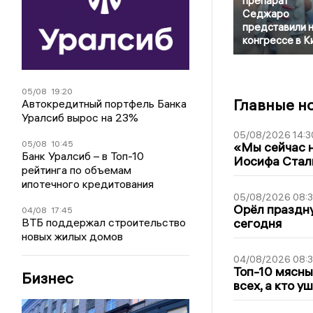
препарат
Седжаро
представили 
конгрессе в К
05/08
19:20
Главные н
Автокредитный портфель Банка
Уралсиб вырос на 23%
05/08/2026 14:3
05/08
10:45
«Мы сейчас н
Банк Уралсиб – в Топ-10
Иосифа Стал
рейтинга по объемам
ипотечного кредитования
05/08/2026 08:
Орёл праздну
04/08
17:45
ВТБ поддержал строительство
сегодня
новых жилых домов
04/08/2026 08:
Топ-10 мясны
Бизнес
всех, а кто у