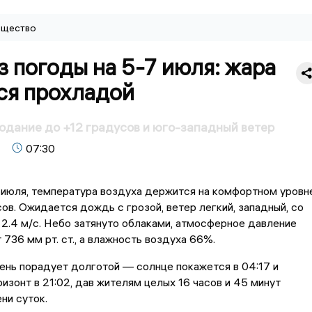
щество
 погоды на 5-7 июля: жара
ся прохладой
одание до +12 градусов и юго-западный ветер
07:30
 июля, температура воздуха держится на комфортном уровн
ов. Ожидается дождь с грозой, ветер легкий, западный, со
2.4 м/с. Небо затянуто облаками, атмосферное давление
 736 мм рт. ст., а влажность воздуха 66%.
нь порадует долготой — солнце покажется в 04:17 и
ризонт в 21:02, дав жителям целых 16 часов и 45 минут
ни суток.