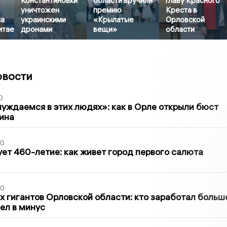
Константиновки
области вручили
главу Красного
уничтожен
премию
Креста в
на
украинскими
«Крылатые
Орловской
итае
дронами
вещи»
области
овости
0
уждаемся в этих людях»: как в Орле открыли бюст
ина
30
ет 460-летие: как живет город первого салюта
30
х гигантов Орловской области: кто заработал больш
шел в минус