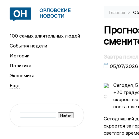
ОРЛОВСКИЕ
>
Главная
Об
НОВОСТИ
Прогноз
100 самых влиятельных людей
сменит
События недели
Истории
Завтра похол
Политика
05/07/2026
Экономика
Сегодня, 5
+20 градус
©
скоростью 
составляет
Сегодняшний де
скроется за го
светлого време