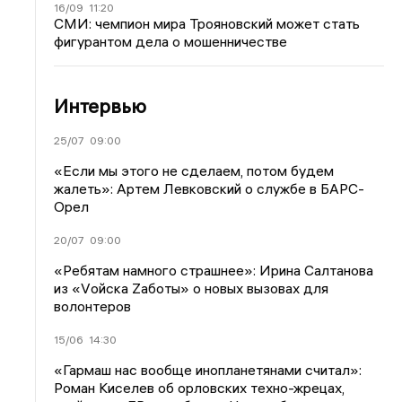
16/09
11:20
СМИ: чемпион мира Трояновский может стать
фигурантом дела о мошенничестве
Интервью
25/07
09:00
«Если мы этого не сделаем, потом будем
жалеть»: Артем Левковский о службе в БАРС-
Орел
20/07
09:00
«Ребятам намного страшнее»: Ирина Салтанова
из «Vойска Zаботы» о новых вызовах для
волонтеров
15/06
14:30
«Гармаш нас вообще инопланетянами считал»:
Роман Киселев об орловских техно-жрецах,