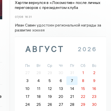
Хартли вернулся в «Локомотив» после личных
переговоров с президентом клуба
07/08
16:31
Иван Савин удостоен региональной награды за
развитие хоккея
АВГУСТ
2026
Пн
Вт
Ср
Чт
Пт
Сб
Вс
27
28
29
30
31
1
2
3
4
5
6
7
8
9
10
11
12
13
14
15
16
е
17
18
19
20
21
22
23
24
25
26
27
28
29
30