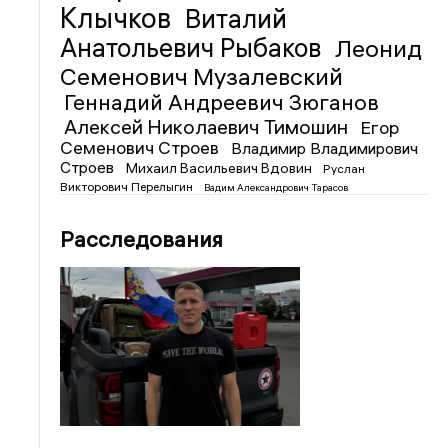
Клычков
Виталий
Анатольевич Рыбаков
Леонид
Семенович Музалевский
Геннадий Андреевич Зюганов
Алексей Николаевич Тимошин
Егор
Семенович Строев
Владимир Владимирович
Строев
Михаил Васильевич Вдовин
Руслан
Викторович Перелыгин
Вадим Александрович Тарасов
Расследования