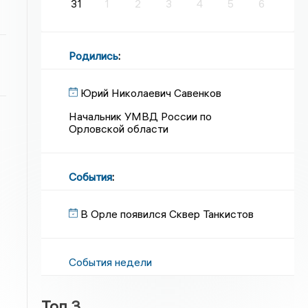
31
1
2
3
4
5
6
Родились
:
Юрий Николаевич Савенков
Начальник УМВД России по
Орловской области
События
:
В Орле появился Сквер Танкистов
События недели
Топ 3