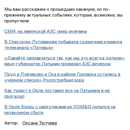
Мы вам расскажем о прошедших накануне, но по-
прежнему актуальных событиях, которые, возможно, вы
пропустили.
СМИ: на ливенской АЗС умер мужчина
В Спасском-Лутовинове побывала съемочная команда
телеканала «Пятница»
«Давайте заправляться так, как мы это всегда делали»:
вице-губернатор Латынин проверил АЗС вечером
Пруд в Ловчиково и Ока в районе Горпарка остались в
«черном списке» Роспотребнадзора
Как турист в Орле поставил все на Латынина и не
прогадал
В Орле борец с наркотиками из ЛОМВД попался на
незаконном сбыте
Автор:
Оксана Тютчева