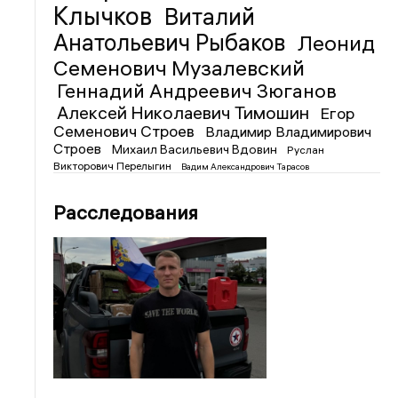
Клычков
Виталий
Анатольевич Рыбаков
Леонид
Семенович Музалевский
Геннадий Андреевич Зюганов
Алексей Николаевич Тимошин
Егор
Семенович Строев
Владимир Владимирович
Строев
Михаил Васильевич Вдовин
Руслан
Викторович Перелыгин
Вадим Александрович Тарасов
Расследования