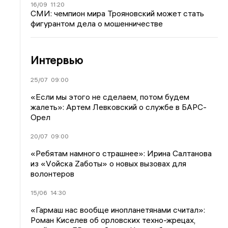
16/09
11:20
СМИ: чемпион мира Трояновский может стать
фигурантом дела о мошенничестве
Интервью
25/07
09:00
«Если мы этого не сделаем, потом будем
жалеть»: Артем Левковский о службе в БАРС-
Орел
20/07
09:00
«Ребятам намного страшнее»: Ирина Салтанова
из «Vойска Zаботы» о новых вызовах для
волонтеров
15/06
14:30
«Гармаш нас вообще инопланетянами считал»:
Роман Киселев об орловских техно-жрецах,