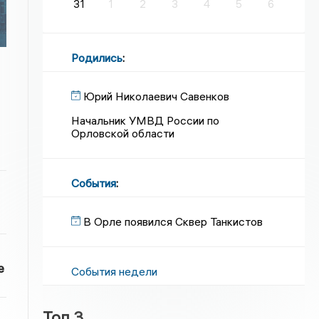
31
1
2
3
4
5
6
Родились
:
Юрий Николаевич Савенков
Начальник УМВД России по
Орловской области
События
:
В Орле появился Сквер Танкистов
е
События недели
Топ 3