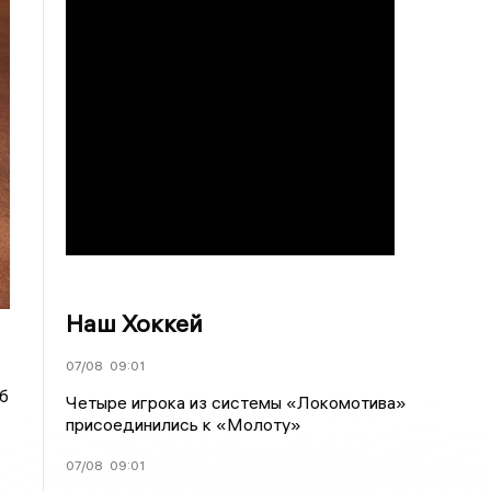
Наш Хоккей
07/08
09:01
б
Четыре игрока из системы «Локомотива»
присоединились к «Молоту»
07/08
09:01