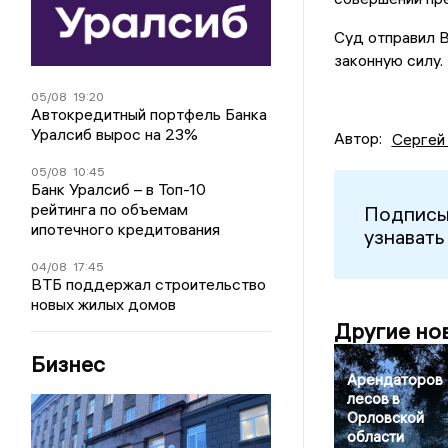
Суд отправил В
законную силу.
05/08
19:20
Автокредитный портфель Банка
Уралсиб вырос на 23%
Автор:
Сергей
05/08
10:45
Банк Уралсиб – в Топ-10
рейтинга по объемам
Подписы
ипотечного кредитования
узнавать
04/08
17:45
ВТБ поддержал строительство
новых жилых домов
Другие но
Бизнес
Арендаторов
лесов в
Орловской
области