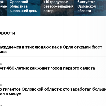
за
Орловской
+19 градусов и
6 августа в
рные
области за
северо-западный
Орловской
вчерашний день
ветер
области
овости
0
уждаемся в этих людях»: как в Орле открыли бюст
ина
30
ет 460-летие: как живет город первого салюта
30
х гигантов Орловской области: кто заработал больш
шел в минус