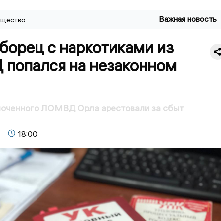
Важная новость
щество
борец с наркотиками из
попался на незаконном
оченного ЛОМВД Орла арестовали за сбыт
18:00