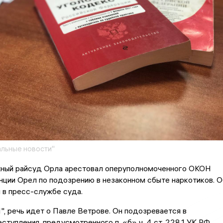
льные новости"
ый райсуд Орла арестовал оперуполномоченного ОКОН
ции Орел по подозрению в незаконном сбыте наркотиков. О
 в пресс-службе суда.
, речь идет о Павле Ветрове. Он подозревается в
ступления, предусмотренного п. «б» ч. 4 ст. 228.1 УК РФ.