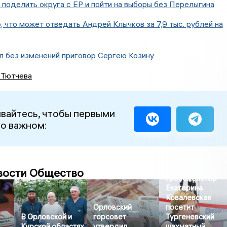
поделить округа с ЕР и пойти на выборы без Перелыгина
, что может отведать Андрей Клычков за 7,9 тыс. рублей на
л без изменений приговор Сергею Козину
 Тютчева
вайтесь, чтобы первыми
 о важном:
вости Общество
Гроссмейстер
Екатерина
Ковалевская
Орловский
посетит
В Орловской и
горсовет
Тургеневский
Курской областях
утвердил
шахматный