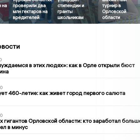
 на
проверили два
стипендии и
турнир в
млн гектаров на
гранты
Орловской
вредителей
школьникам
области
овости
0
уждаемся в этих людях»: как в Орле открыли бюст
ина
30
ет 460-летие: как живет город первого салюта
30
х гигантов Орловской области: кто заработал больш
шел в минус