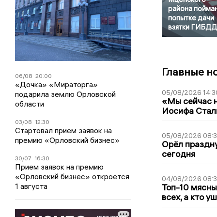
района пойман
попытке дачи
взятки ГИБДД
Главные н
06/08
20:00
«Дочка» «Мираторга»
05/08/2026 14:3
подарила землю Орловской
«Мы сейчас н
области
Иосифа Стал
03/08
12:30
Стартовал прием заявок на
05/08/2026 08:
премию «Орловский бизнес»
Орёл праздну
сегодня
30/07
16:30
Прием заявок на премию
«Орловский бизнес» откроется
04/08/2026 08:
1 августа
Топ-10 мясны
всех, а кто у