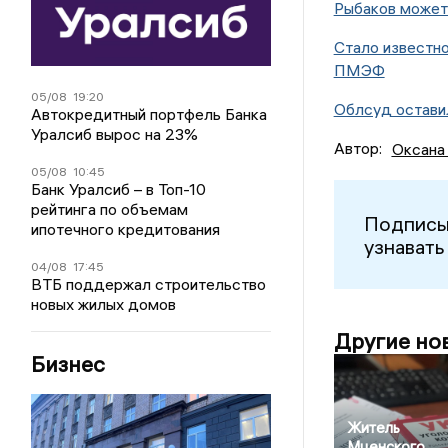
Рыбаков может 
Стало известно
ПМЭФ
05/08
19:20
Облсуд остави
Автокредитный портфель Банка
Уралсиб вырос на 23%
Автор:
Оксана
05/08
10:45
Банк Уралсиб – в Топ-10
рейтинга по объемам
Подписы
ипотечного кредитования
узнавать
04/08
17:45
ВТБ поддержал строительство
новых жилых домов
Другие но
Бизнес
Житель
Мценского