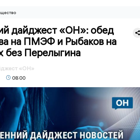
щество
ий дайджест «ОН»: обед
ва на ПМЭФ и Рыбаков на
х без Перелыгина
йджест «ОН»
08:00