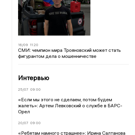
16/09
11:20
СМИ: чемпион мира Трояновский может стать
фигурантом дела о мошенничестве
Интервью
25/07
09:00
«Если мы этого не сделаем, потом будем
жалеть»: Артем Левковский о службе в БАРС-
Орел
20/07
09:00
«Ребятам намного страшнее»: Ирина Салтанова