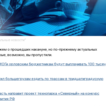
льные новости"
жем о прошедших накануне, но по-прежнему актуальных
рые, возможно, вы пропустили.
МОГи орловским бюджетникам будут выплачивать 100 тысяч
тил большегрузам ездить по трассам в тридцатиградусную
сть направит проект технопарка «Северный» на конкурс
вития РФ