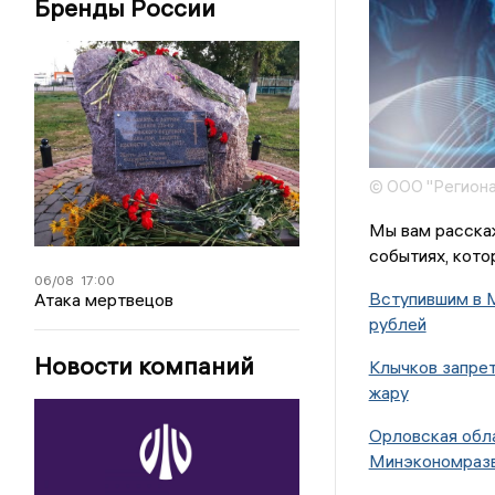
Бренды России
© ООО "Региона
Мы вам расска
событиях, кото
06/08
17:00
Вступившим в 
Атака мертвецов
рублей
Новости компаний
Клычков запре
жару
Орловская обла
Минэкономраз