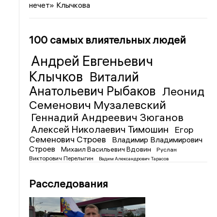
нечет» Клычкова
100 самых влиятельных людей
Андрей Евгеньевич
Клычков
Виталий
Анатольевич Рыбаков
Леонид
Семенович Музалевский
Геннадий Андреевич Зюганов
Алексей Николаевич Тимошин
Егор
Семенович Строев
Владимир Владимирович
Строев
Михаил Васильевич Вдовин
Руслан
Викторович Перелыгин
Вадим Александрович Тарасов
Расследования