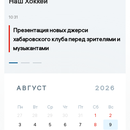
Наш Хоккей
10:31
Презентация новых джерси
хабаровского клуба перед зрителями и
музыкантами
АВГУСТ
2026
Пн
Вт
Ср
Чт
Пт
Сб
Вс
27
28
29
30
31
1
2
3
4
5
6
7
8
9