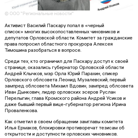
© ООО "Региональные новости"
Активист Василий Паскару попал в «черный
список» многих высокопоставленных чиновников и
депутатов Орловской области. Комитет за гражданские
права попросил областного прокурора Алексея
Тимошина разобраться в вопросе.
Среди тех, кто ограничил для Паскару доступ к своей
странице, оказались губернатор Орловской области
Андрей Клычков, мэр Орла Юрий Парахин, спикер
Орловского облсовета Леонид Музалевский, первый
зампред облсовета Михаил Вдовин, зампред облсовета
Иван Дынкович, лидер орловских эсеров Руслан
Перелыгин, глава Кромского района Андрей Усиков и
даже бывший первый вице-губернатор региона Ирина
Проваленкова.
Как отметил в своем обращении замглавы комитета
Илья Ермаков, блокировки противоречат тезисам об
открытости и доступности орловских чиновников.