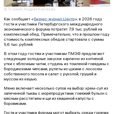
© Тг-канал Андрея Клычкова
Как сообщает «
Бизнес-журнал.Центр
», в 2026 году
гости и участники Петербургского международного
экономического форума потратят 7,9 тыс. рублей на
комплексный обед. Примечательно, что в прошлом году
стоимость комплексных обедов стартовала с суммы
5,6 тыс. рублей.
В этом году гостям и участникам ПМЭФ предлагают
следующие холодные закуски: карпаччо из копченой
утки с яблочным чатни, студень из томленой говядины с
бородинскими чипсами, рулеты из цукини с лососем
собственного посола и салат с руколой, грушей и
муссом из кешью.
Меню включает несколько супов на выбор: крем-суп из
запеченной тыквы с морепродуктами, говяжий бульон с
мясным расстегаем и щи из квашеной капусты с
боровиками.
Гости и участники форума могут выбрать среди горячих