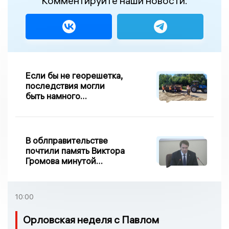
Комментируйте наши новости:
Если бы не георешетка,
последствия могли
быть намного
серьезнее: Вдовин о
сходе песка на
Дворянке
В облправительстве
почтили память Виктора
Громова минутой
молчания
10:00
Орловская неделя с Павлом