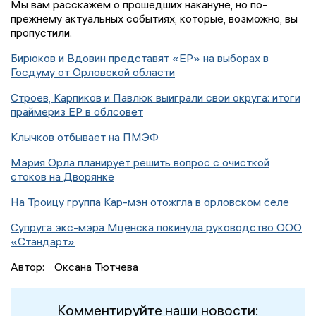
Мы вам расскажем о прошедших накануне, но по-
прежнему актуальных событиях, которые, возможно, вы
пропустили.
Бирюков и Вдовин представят «ЕР» на выборах в
Госдуму от Орловской области
Строев, Карпиков и Павлюк выиграли свои округа: итоги
праймериз ЕР в облсовет
Клычков отбывает на ПМЭФ
Мэрия Орла планирует решить вопрос с очисткой
стоков на Дворянке
На Троицу группа Кар-мэн отожгла в орловском селе
Супруга экс-мэра Мценска покинула руководство ООО
«Стандарт»
Автор:
Оксана Тютчева
Комментируйте наши новости: