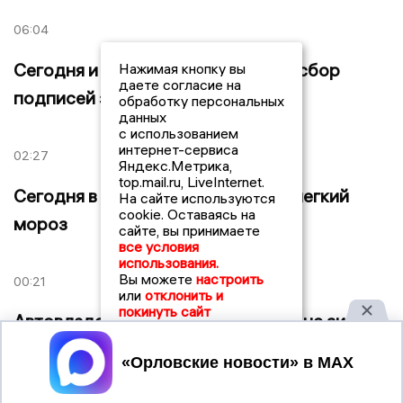
06:04
Сегодня и завтра в Орле пройдет сбор
Нажимая кнопку вы
даете согласие на
подписей за запрет абортов
обработку персональных
данных
с использованием
интернет-сервиса
02:27
Яндекс.Метрика,
top.mail.ru, LiveInternet.
Сегодня в Орле будет облачно и легкий
На сайте используются
cookie. Оставаясь на
мороз
сайте, вы принимаете
все условия
использования.
Вы можете
настроить
00:21
или
отклонить и
покинуть сайт
Автовладельцы в Орловском районе зимой
паркуются на газонах
Принять