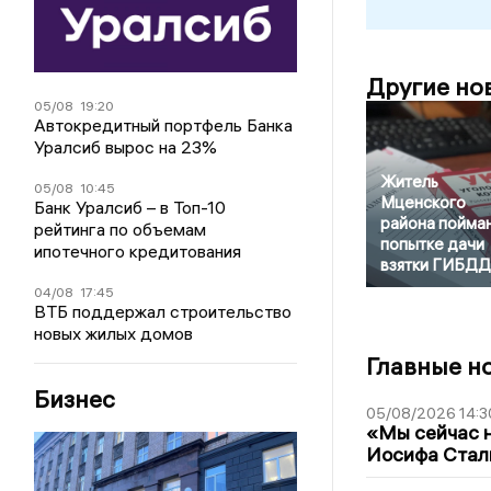
Другие но
05/08
19:20
Автокредитный портфель Банка
Уралсиб вырос на 23%
Житель
05/08
10:45
Мценского
Банк Уралсиб – в Топ-10
района пойман
рейтинга по объемам
попытке дачи
ипотечного кредитования
взятки ГИБДД
04/08
17:45
ВТБ поддержал строительство
новых жилых домов
Главные н
Бизнес
05/08/2026 14:3
«Мы сейчас н
Иосифа Стал