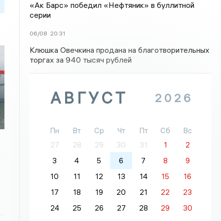
«Ак Барс» победил «Нефтяник» в буллитной
серии
06/08
20:31
Клюшка Овечкина продана на благотворительных
торгах за 940 тысяч рублей
АВГУСТ
2026
Пн
Вт
Ср
Чт
Пт
Сб
Вс
27
28
29
30
31
1
2
3
4
5
6
7
8
9
10
11
12
13
14
15
16
17
18
19
20
21
22
23
24
25
26
27
28
29
30