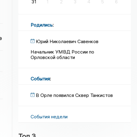
31
1
2
3
4
5
6
Родились
:
е
Юрий Николаевич Савенков
Начальник УМВД России по
Орловской области
События
:
В Орле появился Сквер Танкистов
События недели
Топ 3