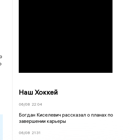
р
о
Наш Хоккей
06/08
22:04
Богдан Киселевич рассказал о планах по
завершении карьеры
06/08
21:31