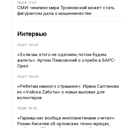
16/09
11:20
СМИ: чемпион мира Трояновский может стать
фигурантом дела о мошенничестве
Интервью
25/07
09:00
«Если мы этого не сделаем, потом будем
жалеть»: Артем Левковский о службе в БАРС-
Орел
20/07
09:00
«Ребятам намного страшнее»: Ирина Салтанова
из «Vойска Zаботы» о новых вызовах для
волонтеров
15/06
14:30
«Гармаш нас вообще инопланетянами считал»:
Роман Киселев об орловских техно-жрецах,