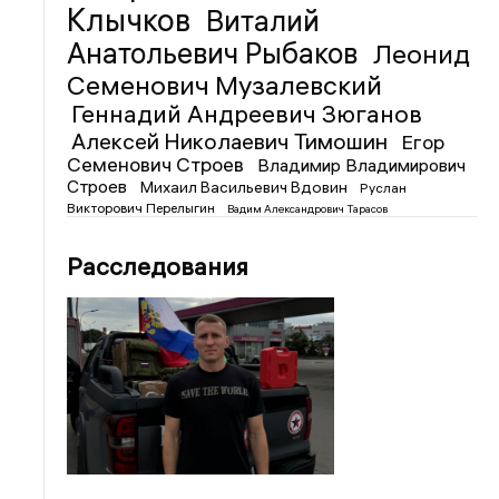
Клычков
Виталий
Анатольевич Рыбаков
Леонид
Семенович Музалевский
Геннадий Андреевич Зюганов
Алексей Николаевич Тимошин
Егор
Семенович Строев
Владимир Владимирович
Строев
Михаил Васильевич Вдовин
Руслан
Викторович Перелыгин
Вадим Александрович Тарасов
Расследования