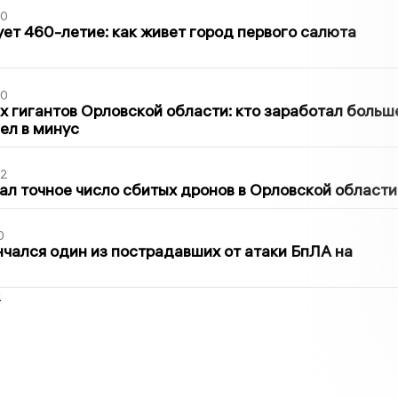
30
ет 460-летие: как живет город первого салюта
30
х гигантов Орловской области: кто заработал больш
шел в минус
02
ал точное число сбитых дронов в Орловской области
0
нчался один из пострадавших от атаки БпЛА на
2