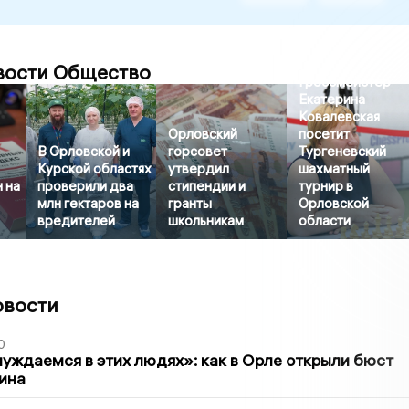
вости Общество
Гроссмейстер
Екатерина
Ковалевская
Орловский
посетит
В Орловской и
горсовет
Тургеневский
Курской областях
утвердил
шахматный
 на
проверили два
стипендии и
турнир в
млн гектаров на
гранты
Орловской
вредителей
школьникам
области
овости
0
уждаемся в этих людях»: как в Орле открыли бюст
ина