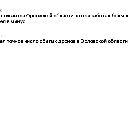
30
х гигантов Орловской области: кто заработал больш
шел в минус
02
ал точное число сбитых дронов в Орловской области
2