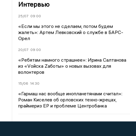
Интервью
25/07
09:00
«Если мы этого не сделаем, потом будем
жалеть»: Артем Левковский о службе в БАРС-
Орел
20/07
09:00
«Ребятам намного страшнее»: Ирина Салтанова
из «Vойска Zаботы» о новых вызовах для
волонтеров
15/06
14:30
«Гармаш нас вообще инопланетянами считал»:
Роман Киселев об орловских техно-жрецах,
праймериз ЕР и проблеме Центробанка