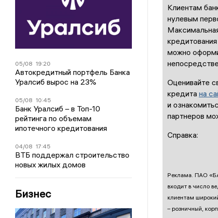
Клиентам банк
нулевым перв
Максимальная
кредитования 
можно оформит
непосредстве
05/08
19:20
Автокредитный портфель Банка
Уралсиб вырос на 23%
Оценивайте с
кредита
на са
05/08
10:45
и ознакомить
Банк Уралсиб – в Топ-10
партнеров мо
рейтинга по объемам
ипотечного кредитования
Справка:
04/08
17:45
ВТБ поддержал строительство
новых жилых домов
Реклама. ПАО «БА
входит в число в
Бизнес
клиентам широкий
– розничный, кор