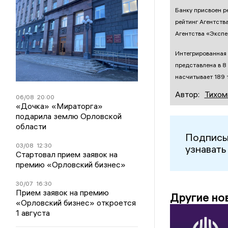
Банку присвоен р
рейтинг Агентств
Агентства «Экспе
Интегрированная 
представлена в 8
насчитывает 189 
Автор:
Тихом
06/08
20:00
«Дочка» «Мираторга»
подарила землю Орловской
области
Подписы
03/08
12:30
узнавать
Стартовал прием заявок на
премию «Орловский бизнес»
30/07
16:30
Прием заявок на премию
Другие но
«Орловский бизнес» откроется
1 августа