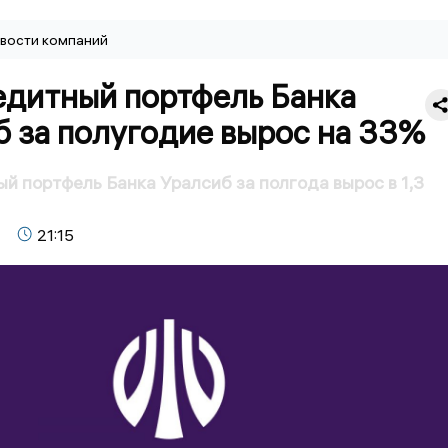
вости компаний
едитный портфель Банка
 за полугодие вырос на 33%
й портфель Банка Уралсиб за полгода вырос в 1,3
21:15