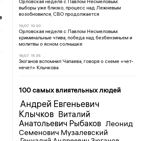
Орловская неделя с Павлом Несмеловым:
выборы уже близко, процесс над Лежневым
возобновился, СВО продолжается
е
19/07
10:00
Орловская неделя с Павлом Несмеловым:
криминальные чтива, победа над безбензиньем и
молитвы о ясном солнышке
18/07
15:35
Зюганов вспомнил Чапаева, говоря о схеме «чет-
нечет» Клычкова
100 самых влиятельных людей
Андрей Евгеньевич
Клычков
Виталий
Анатольевич Рыбаков
Леонид
Семенович Музалевский
Геннадий Андреевич Зюганов