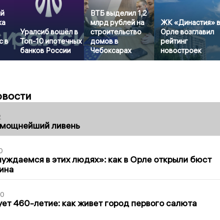
ый
ВТБ выделил 1,2
ка
млрд рублей на
ЖК «Династия» 
Уралсиб вошёл в
строительство
Орле возглавил
с в
Топ-10 ипотечных
домов в
рейтинг
банков России
Чебоксарах
новостроек
овости
2
 мощнейший ливень
0
уждаемся в этих людях»: как в Орле открыли бюст
ина
30
ет 460-летие: как живет город первого салюта