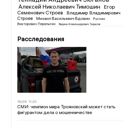
Алексей Николаевич Тимошин
Егор
Семенович Строев
Владимир Владимирович
Строев
Михаил Васильевич Вдовин
Руслан
Викторович Перелыгин
Вадим Александрович Тарасов
Расследования
16/09
11:20
СМИ: чемпион мира Трояновский может стать
фигурантом дела о мошенничестве