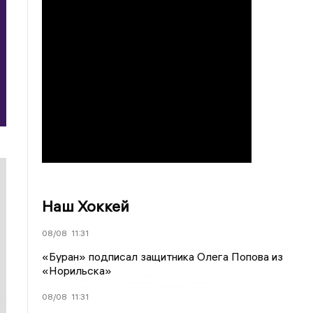
Наш Хоккей
08/08
11:31
«Буран» подписал защитника Олега Попова из
«Норильска»
08/08
11:31