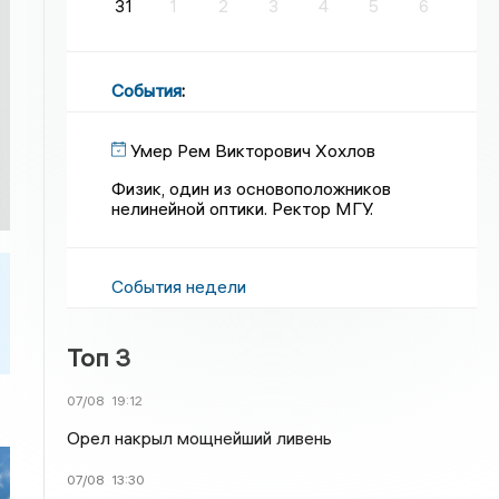
31
1
2
3
4
5
6
События
:
Умер Рем Викторович Хохлов
Физик, один из основоположников
нелинейной оптики. Ректор МГУ.
События недели
Топ 3
07/08
19:12
Орел накрыл мощнейший ливень
07/08
13:30