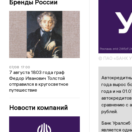
Бренды России
© ПАО «БАНК 
07/08
17:00
7 августа 1803 года граф
Автокредитны
Федор Иванович Толстой
отправился в кругосветное
года вырос бо
путешествие
года и на 01.
автокредитов
сравнению с 
Новости компаний
рублей.
Банк Уралсиб 
является одни