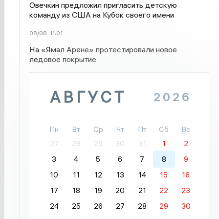
Овечкин предложил пригласить детскую
команду из США на Кубок своего имени
08/08
11:01
На «Ямал Арене» протестировали новое
ледовое покрытие
АВГУСТ
2026
Пн
Вт
Ср
Чт
Пт
Сб
Вс
27
28
29
30
31
1
2
3
4
5
6
7
8
9
10
11
12
13
14
15
16
17
18
19
20
21
22
23
24
25
26
27
28
29
30